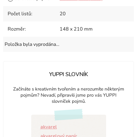
Počet listů
:
20
Rozměr
:
148 x 210 mm
Položka byla vyprodána…
YUPPI SLOVNÍK
Začínáte s kreativním tvořením a nerozumíte některým
pojmům? Nevadí, připravili jsme pro vás YUPPI
slovníček pojmů.
akvarel
akvarelový papír