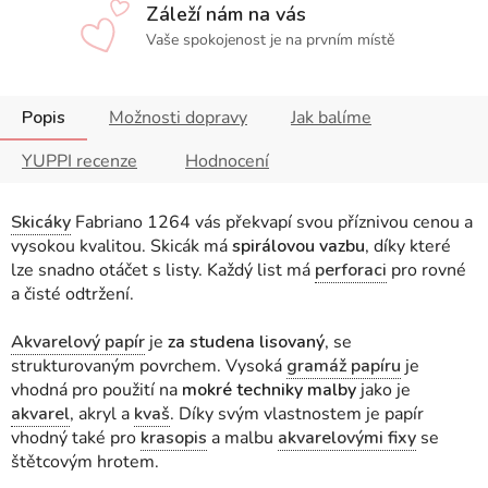
Záleží nám na vás
Vaše spokojenost je na prvním místě
Popis
Možnosti dopravy
Jak balíme
YUPPI recenze
Hodnocení
Skicáky
Fabriano 1264 vás překvapí svou příznivou cenou a
vysokou kvalitou.
Skicák má
spirálovou vazbu
, díky které
lze snadno otáčet s listy. Každý list má
perforaci
pro rovné
a čisté odtržení.
Akvarelový papír
je
za studena lisovaný
, se
strukturovaným povrchem. Vysoká
gramáž papíru
je
vhodná pro použití na
mokré techniky malby
jako je
akvarel
, akryl a
kvaš
. Díky svým vlastnostem je papír
vhodný také pro
krasopis
a malbu
akvarelovými fixy
se
štětcovým hrotem.