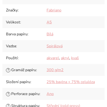
Značky
:
Fabriano
Velikost
:
A5
Barva papíru
:
Bílá
Vazba
:
Spirálová
Použití
:
akvarel
,
akryl
,
kvaš
Gramáž papíru
:
300 g/m2
?
Složení papíru
:
25% bavlna + 75% celulóza
Perforace papíru
:
Ano
?
Struktura papíru
:
Střední (cold press)
?