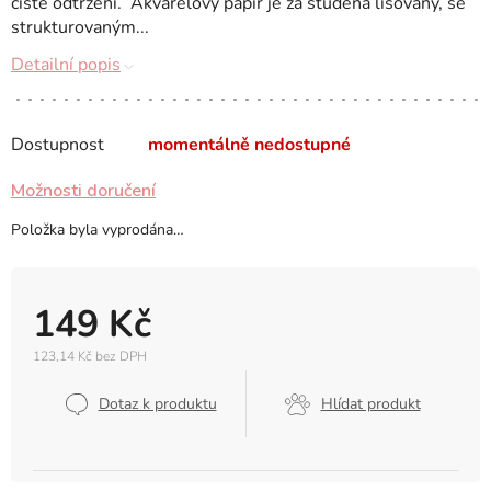
čisté odtržení. Akvarelový papír je za studena lisovaný, se
strukturovaným...
Detailní popis
Dostupnost
momentálně nedostupné
Možnosti doručení
Položka byla vyprodána…
149 Kč
123,14 Kč bez DPH
Měrná
cena:
Dotaz k produktu
Hlídat produkt