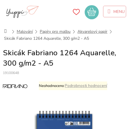
Přejít
na
Nákupní
obsah
košík
Domů
Malování
Papíry pro malbu
Akvarelový papír
Skicák Fabriano 1264 Aquarelle, 300 g/m2 - A5
Skicák Fabriano 1264 Aquarelle,
300 g/m2 - A5
19100648
Průměrné
Podrobnosti hodnocení
Neohodnoceno
hodnocení
produktu
je
0,0
z
5
hvězdiček.