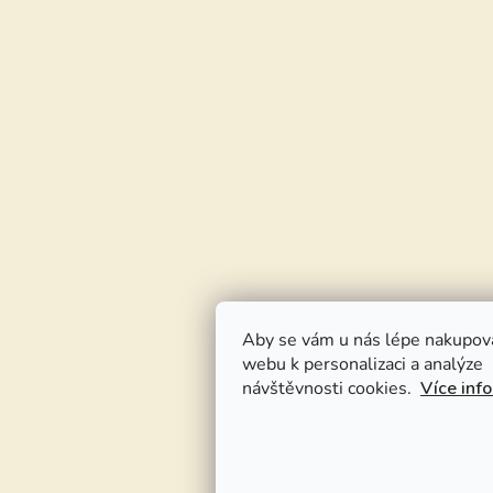
Aby se vám u nás lépe nakupov
webu k personalizaci a analýze
návštěvnosti cookies.
Více inf