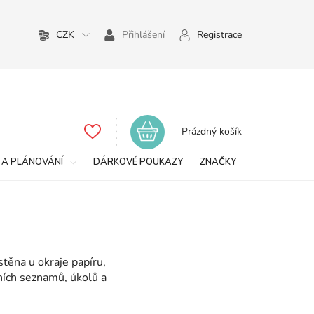
CZK
Přihlášení
Registrace
Nákupní
Prázdný košík
košík
 A PLÁNOVÁNÍ
DÁRKOVÉ POUKAZY
ZNAČKY
těna u okraje papíru,
ních seznamů, úkolů a