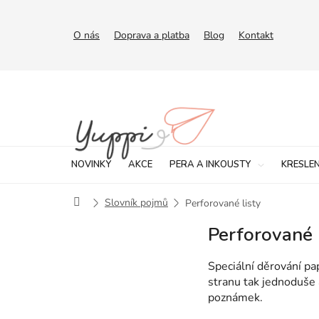
Přejít
na
obsah
O nás
Doprava a platba
Blog
Kontakt
NOVINKY
AKCE
PERA A INKOUSTY
KRESLEN
Domů
Slovník pojmů
Perforované listy
Perforované 
Speciální děrování pa
stranu tak jednoduše
poznámek.