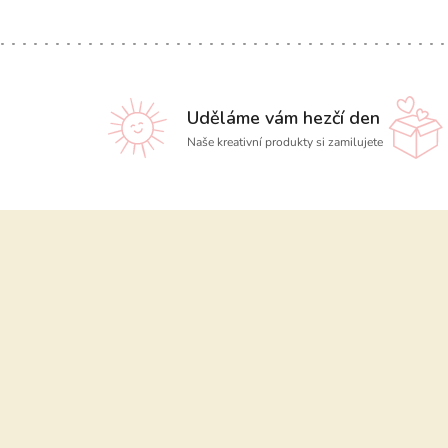
Uděláme vám hezčí den
Naše kreativní produkty si zamilujete
Z
á
p
a
t
í