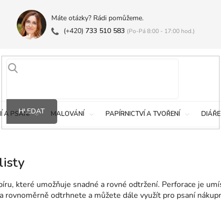
Máte otázky? Rádi pomůžeme.
(+420)
733 510 583
(Po-Pá 8:00 - 17:00 hod.)
HLEDAT
Í A PSANÍ
MALOVÁNÍ
PAPÍRNICTVÍ A TVOŘENÍ
DIÁŘE
listy
píru, které umožňuje snadné a rovné odtržení. Perforace je umís
 a rovnoměrně odtrhnete a můžete dále využít pro psaní nákup