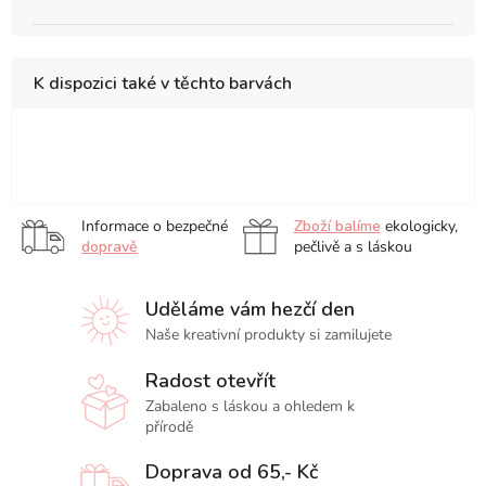
K dispozici také v těchto barvách
10
15
18
20
23
x
x
x
x
x
25
30
26
20
31
Informace o bezpečné
Zboží balíme
ekologicky,
cm
cm
cm
cm
cm
dopravě
pečlivě a s láskou
Uděláme vám hezčí den
Naše kreativní produkty si zamilujete
Radost otevřít
Zabaleno s láskou a ohledem k
přírodě
Doprava od 65,- Kč