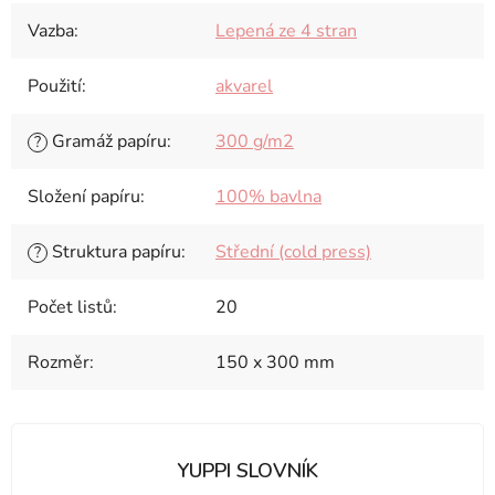
Vazba
:
Lepená ze 4 stran
Použití
:
akvarel
Gramáž papíru
:
300 g/m2
?
Složení papíru
:
100% bavlna
Struktura papíru
:
Střední (cold press)
?
Počet listů
:
20
Rozměr
:
150 x 300 mm
YUPPI SLOVNÍK