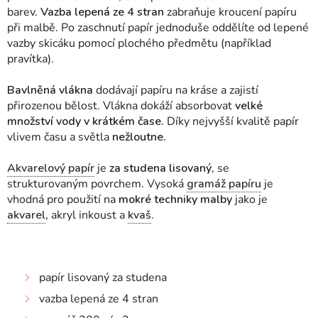
barev.
Vazba lepená ze 4 stran
zabraňuje kroucení papíru
při malbě. Po zaschnutí papír jednoduše oddělíte od lepené
vazby skicáku pomocí plochého předmětu (například
pravítka).
Bavlněná vlákna
dodávají papíru na kráse a zajistí
přirozenou bělost. Vlákna dokáží absorbovat
velké
množství vody v krátkém čase.
Díky nejvyšší kvalitě papír
vlivem času a světla
nežloutne.
Akvarelový papír
je
za studena lisovaný
, se
strukturovaným povrchem. Vysoká
gramáž papíru
je
vhodná pro použití na
mokré techniky malby
jako je
akvarel
, akryl inkoust a
kvaš
.
papír lisovaný za studena
vazba lepená ze 4 stran