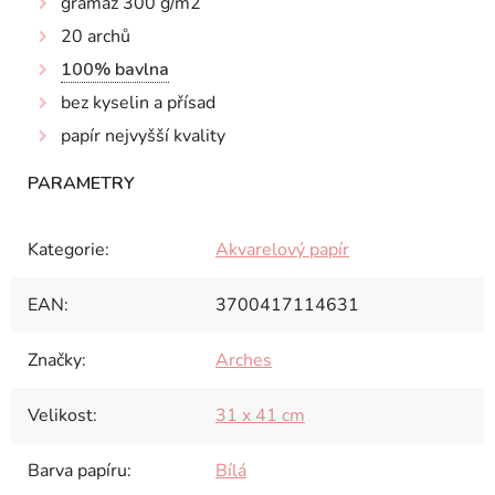
gramáž 300 g/m2
20 archů
100% bavlna
bez kyselin a přísad
papír nejvyšší kvality
Kategorie
:
Akvarelový papír
EAN
:
3700417114631
Značky
:
Arches
Velikost
:
31 x 41 cm
Barva papíru
:
Bílá