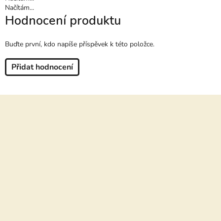
Načítám...
Hodnocení produktu
Buďte první, kdo napíše příspěvek k této položce.
Přidat hodnocení
Z
á
p
a
t
í