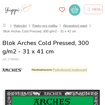
Přejít
na
Nákupní
obsah
košík
Domů
Malování
Papíry pro malbu
Akvarelový papír
Blok Arches Cold Pressed, 300 g/m2 - 31 x 41 cm
Blok Arches Cold Pressed, 300
g/m2 - 31 x 41 cm
AR_1795062
Průměrné
Podrobnosti hodnocení
Neohodnoceno
hodnocení
produktu
je
0,0
z
5
hvězdiček.