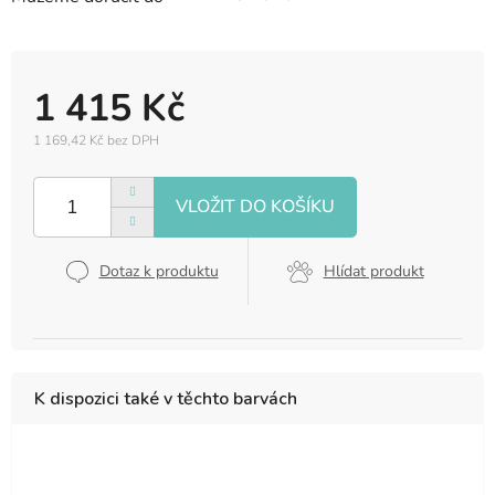
1 415 Kč
1 169,42 Kč bez DPH
Měrná
cena:
Dotaz k produktu
Hlídat produkt
K dispozici také v těchto barvách
10
15
18
20
31