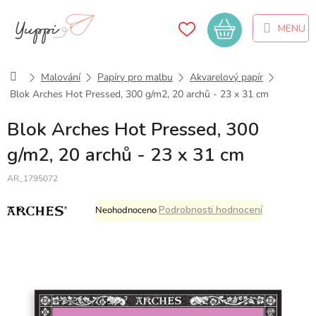
Přejít
na
Nákupní
obsah
košík
Domů
Malování
Papíry pro malbu
Akvarelový papír
Blok Arches Hot Pressed, 300 g/m2, 20 archů - 23 x 31 cm
Blok Arches Hot Pressed, 300
g/m2, 20 archů - 23 x 31 cm
AR_1795072
Průměrné
Podrobnosti hodnocení
Neohodnoceno
hodnocení
produktu
je
0,0
z
5
hvězdiček.