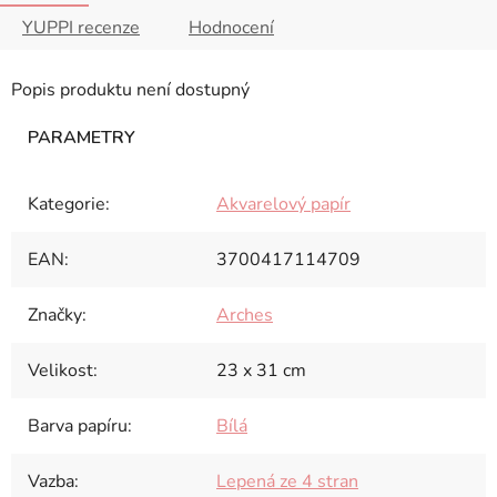
YUPPI recenze
Hodnocení
Popis produktu není dostupný
Kategorie
:
Akvarelový papír
EAN
:
3700417114709
Značky
:
Arches
Velikost
:
23 x 31 cm
Barva papíru
:
Bílá
Vazba
:
Lepená ze 4 stran