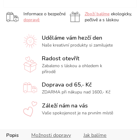
x
x
x
x
x
25
30
26
20
41
Informace o bezpečné
Zboží balíme
ekologicky,
cm
cm
cm
cm
cm
dopravě
pečlivě a s láskou
Uděláme vám hezčí den
Naše kreativní produkty si zamilujete
Radost otevřít
Zabaleno s láskou a ohledem k
přírodě
Doprava od 65,- Kč
ZDARMA při nákupu nad 1600,- Kč
Záleží nám na vás
Vaše spokojenost je na prvním místě
Popis
Možnosti dopravy
Jak balíme