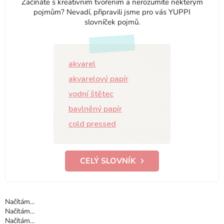
Začínáte s kreativním tvořením a nerozumíte některým
pojmům? Nevadí, připravili jsme pro vás YUPPI
slovníček pojmů.
akvarel
akvarelový papír
vodní štětec
bavlněný papír
cold pressed
CELÝ SLOVNÍK
Načítám...
Načítám...
Načítám...