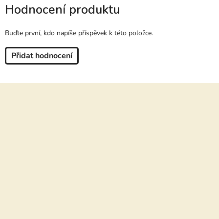
Hodnocení produktu
Buďte první, kdo napíše příspěvek k této položce.
Přidat hodnocení
Z
á
p
a
t
í