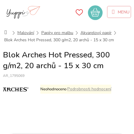
Přejít
na
Nákupní
obsah
košík
Domů
Malování
Papíry pro malbu
Akvarelový papír
Blok Arches Hot Pressed, 300 g/m2, 20 archů - 15 x 30 cm
Blok Arches Hot Pressed, 300
g/m2, 20 archů - 15 x 30 cm
AR_1795069
Průměrné
Podrobnosti hodnocení
Neohodnoceno
hodnocení
produktu
je
0,0
z
5
hvězdiček.