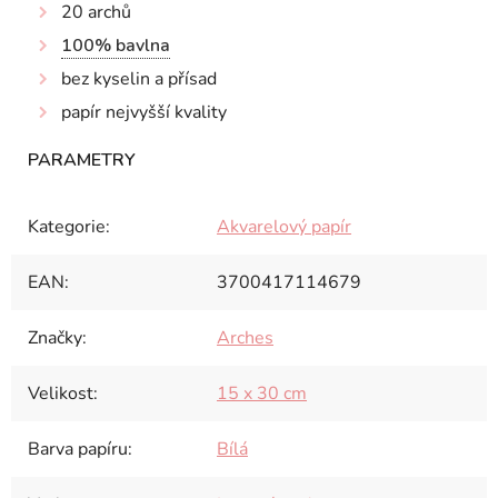
20 archů
100% bavlna
bez kyselin a přísad
papír nejvyšší kvality
Kategorie
:
Akvarelový papír
EAN
:
3700417114679
Značky
:
Arches
Velikost
:
15 x 30 cm
Barva papíru
:
Bílá