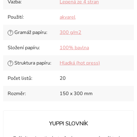
Vazba
:
Lepená ze 4 stran
Použití
:
akvarel
Gramáž papíru
:
300 g/m2
?
Složení papíru
:
100% bavlna
Struktura papíru
:
Hladká (hot press)
?
Počet listů
:
20
Rozměr
:
150 x 300 mm
YUPPI SLOVNÍK