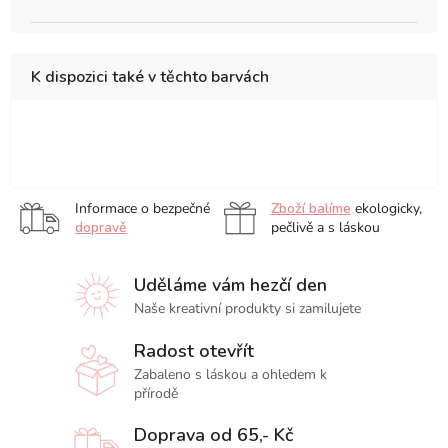
K dispozici také v těchto barvách
10
18
20
23
31
x
x
x
x
x
25
26
20
31
41
Informace o bezpečné
Zboží balíme
ekologicky,
cm
cm
cm
cm
cm
dopravě
pečlivě a s láskou
Uděláme vám hezčí den
Naše kreativní produkty si zamilujete
Radost otevřít
Zabaleno s láskou a ohledem k
přírodě
Doprava od 65,- Kč