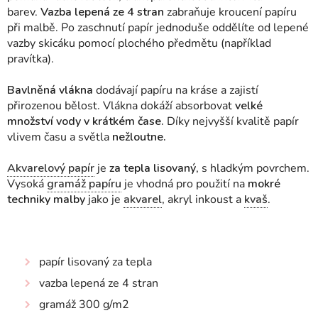
barev.
Vazba lepená ze 4 stran
zabraňuje kroucení papíru
při malbě. Po zaschnutí papír jednoduše oddělíte od lepené
vazby skicáku pomocí plochého předmětu (například
pravítka).
Bavlněná vlákna
dodávají papíru na kráse a zajistí
přirozenou bělost. Vlákna dokáží absorbovat
velké
množství vody v krátkém čase.
Díky nejvyšší kvalitě papír
vlivem času a světla
nežloutne.
Akvarelový papír
je
za tepla lisovaný
, s hladkým povrchem.
Vysoká
gramáž papíru
je vhodná pro použití na
mokré
techniky malby
jako je
akvarel
, akryl inkoust a
kvaš
.
papír lisovaný za tepla
vazba lepená ze 4 stran
gramáž 300 g/m2