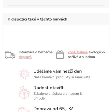
K dispozici také v těchto barvách
15
18
20
23
31
x
x
x
x
x
30
26
20
31
41
Informace o bezpečné
Zboží balíme
ekologicky,
cm
cm
cm
cm
cm
dopravě
pečlivě a s láskou
Uděláme vám hezčí den
Naše kreativní produkty si zamilujete
Radost otevřít
Zabaleno s láskou a ohledem k
přírodě
Doprava od 65,- Kč