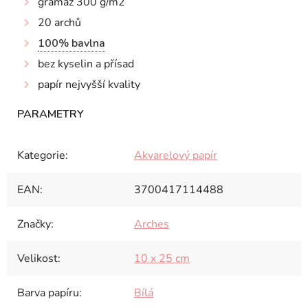
gramáž 300 g/m2
20 archů
100% bavlna
bez kyselin a přísad
papír nejvyšší kvality
Kategorie
:
Akvarelový papír
EAN
:
3700417114488
Značky
:
Arches
Velikost
:
10 x 25 cm
Barva papíru
:
Bílá