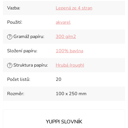
Vazba
:
Lepená ze 4 stran
Použití
:
akvarel
Gramáž papíru
:
300 g/m2
?
Složení papíru
:
100% bavlna
Struktura papíru
:
Hrubá (rough)
?
Počet listů
:
20
Rozměr
:
100 x 250 mm
YUPPI SLOVNÍK