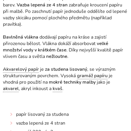
barev.
Vazba lepená ze 4 stran
zabraňuje kroucení papíru
při malbě. Po zaschnutí papír jednoduše oddělíte od lepené
vazby skicáku pomocí plochého předmětu (například
pravítka).
Bavlněná vlákna
dodávají papíru na kráse a zajistí
přirozenou bělost. Vlákna dokáží absorbovat
velké
množství vody v krátkém čase.
Díky nejvyšší kvalitě papír
vlivem času a světla
nežloutne.
Akvarelový papír
je
za studena lisovaný
, se výrazným
strukturovaným povrchem.
Vysoká
gramáž papíru
je
vhodná pro použití na
mokré techniky malby
jako je
akvarel
, akryl inkoust a
kvaš
.
papír lisovaný za studena
vazba lepená ze 4 stran