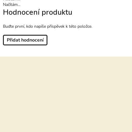
Načítám...
Hodnocení produktu
Buďte první, kdo napíše příspěvek k této položce.
Přidat hodnocení
Z
á
p
a
t
í