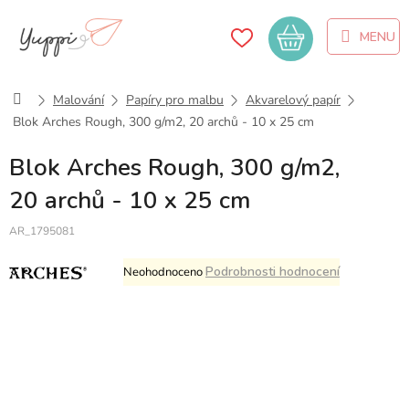
Přejít
na
Nákupní
obsah
košík
Domů
Malování
Papíry pro malbu
Akvarelový papír
Blok Arches Rough, 300 g/m2, 20 archů - 10 x 25 cm
Blok Arches Rough, 300 g/m2,
20 archů - 10 x 25 cm
AR_1795081
Průměrné
Podrobnosti hodnocení
Neohodnoceno
hodnocení
produktu
je
0,0
z
5
hvězdiček.