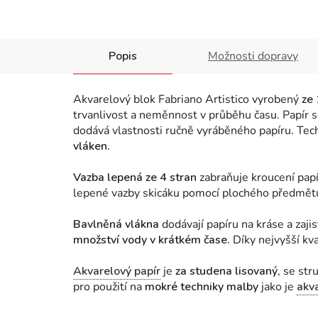
Popis
Možnosti dopravy
Akvarelový blok Fabriano Artistico vyrobený
ze 
trvanlivost a neměnnost v průběhu času. Papír s
dodává vlastnosti ručně vyráběného papíru
.
Tech
vláken.
Vazba lepená ze 4 stran
zabraňuje kroucení papí
lepené vazby skicáku pomocí plochého předmětu 
Bavlněná vlákna
dodávají papíru na kráse a zaji
množství vody v krátkém čase.
Díky nejvyšší kva
Akvarelový papír
je
za studena lisovaný
, se st
pro použití na
mokré techniky malby
jako je
akv