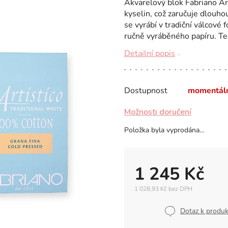
Akvarelový blok Fabriano Ar
kyselin, což zaručuje dlouho
se vyrábí v tradiční válcové
ručně vyráběného papíru. Tec
Detailní popis
Dostupnost
momentál
Možnosti doručení
Položka byla vyprodána…
1 245 Kč
1 028,93 Kč bez DPH
Měrná
cena:
Dotaz k produ