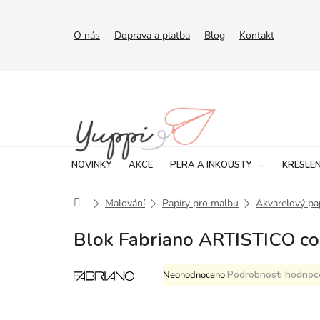
Přejít
na
obsah
O nás
Doprava a platba
Blog
Kontakt
NOVINKY
AKCE
PERA A INKOUSTY
KRESLEN
Domů
Malování
Papíry pro malbu
Akvarelový pa
Blok Fabriano ARTISTICO col
Průměrné
Podrobnosti hodnoc
Neohodnoceno
hodnocení
produktu
je