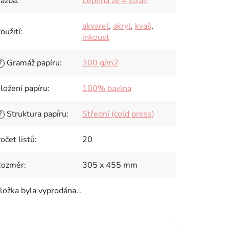
azba
:
Lepená ze 4 stran
akvarel
,
akryl
,
kvaš
,
oužití
:
inkoust
Gramáž papíru
:
300 g/m2
?
ložení papíru
:
100% bavlna
Struktura papíru
:
Střední (cold press)
?
očet listů
:
20
Rozměr
:
305 x 455 mm
ložka byla vyprodána…