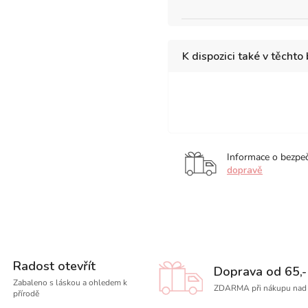
K dispozici také v těchto
23
x
30,5
cm
Informace o bezpe
dopravě
Radost otevřít
Doprava od 65,-
Zabaleno s láskou a ohledem k
ZDARMA při nákupu nad 
přírodě