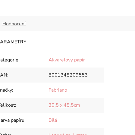
Hodnocení
ategorie
:
Akvarelový papír
EAN
:
8001348209553
načky
:
Fabriano
elikost
:
30,5 x 45,5cm
arva papíru
:
Bílá