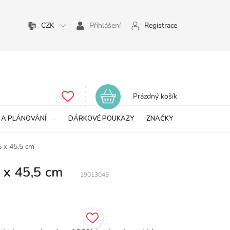
CZK
Přihlášení
Registrace
Nákupní
Prázdný košík
košík
 A PLÁNOVÁNÍ
DÁRKOVÉ POUKAZY
ZNAČKY
5 x 45,5 cm
 x 45,5 cm
19013045