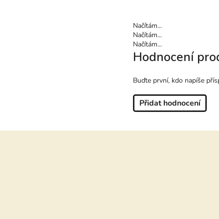
Načítám...
Načítám...
Načítám...
Hodnocení pro
Buďte první, kdo napíše přís
Přidat hodnocení
Z
á
p
a
t