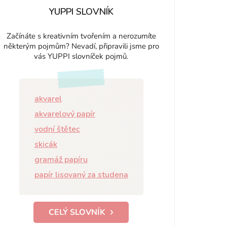
YUPPI SLOVNÍK
Začínáte s kreativním tvořením a nerozumíte
některým pojmům? Nevadí, připravili jsme pro
vás YUPPI slovníček pojmů.
akvarel
akvarelový papír
vodní štětec
skicák
gramáž papíru
papír lisovaný za studena
CELÝ SLOVNÍK