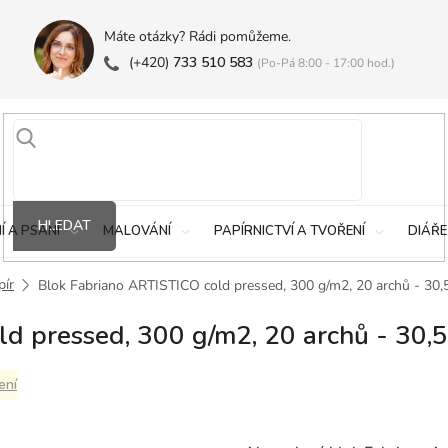
Máte otázky? Rádi pomůžeme.
(+420)
733 510 583
(Po-Pá 8:00 - 17:00 hod.)
HLEDAT
Í A PSANÍ
MALOVÁNÍ
PAPÍRNICTVÍ A TVOŘENÍ
DIÁŘE
pír
Blok Fabriano ARTISTICO cold pressed, 300 g/m2, 20 archů - 30,
d pressed, 300 g/m2, 20 archů - 30,5
ení