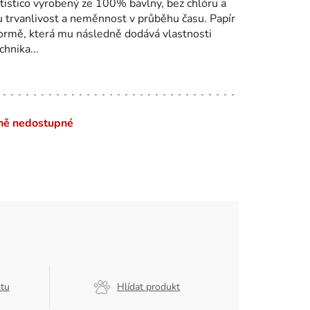
tistico vyrobený ze 100% bavlny, bez chlóru a
u trvanlivost a neměnnost v průběhu času. Papír
 formě, která mu následně dodává vlastnosti
hnika...
ně nedostupné
ktu
Hlídat produkt