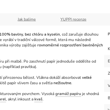
Jak balíme
YUPPI recenze
100% bavlny, bez chlóru a kyselin,
což zaručuje dlouhou
e vyrábí v tradiční válcové formě, která mu následně
nika výroby zajišťuje
rovnoměrné rozprostření bavlněných
K
ru při malbě. Po zaschnutí papír jednoduše oddělíte od
(například pravítka).
Z
stí přirozenou bělost. Vlákna dokáží absorbovat
velké
litě papír vlivem času a světla
nežloutne.
V
rukturovaným povrchem. Vysoká
gramáž papíru
je vhodná
B
arel
, akryl inkoust a
kvaš
.