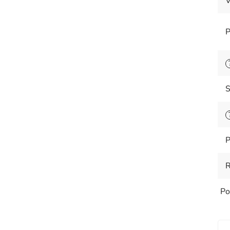
V
P
S
P
Po