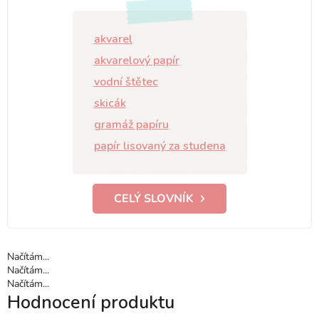
akvarel
akvarelový papír
vodní štětec
skicák
gramáž papíru
papír lisovaný za studena
CELÝ SLOVNÍK
Načítám...
Načítám...
Načítám...
Hodnocení produktu