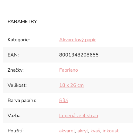
Kategorie
:
Akvarelový papír
EAN
:
8001348208655
Značky
:
Fabriano
Velikost
:
18 x 26 cm
Barva papíru
:
Bílá
Vazba
:
Lepená ze 4 stran
Použití
:
akvarel
,
akryl
,
kvaš
,
inkoust