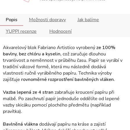
Popis
Možnosti dopravy
Jak balíme
YUPPI recenze
Hodnocení
Akvarelový blok Fabriano Artistico
vyrobený
ze 100%
bavlny, bez chlóru a kyselin,
což zaručuje dlouhou
trvanlivost a neměnnost v průběhu času. Papír se vyrábí v
tradiční válcové formě, která mu následně dodává
vlastnosti ručně vyráběného papíru
.
Technika výroby
zajišťuje
rovnoměrné rozprostření bavlněných vláken.
Vazba lepená ze 4 stran
zabraňuje kroucení papíru při
malbě. Po zaschnutí papír jednoduše oddělíte od lepené
vazby skicáku pomocí plochého předmětu (například
pravítka).
Bavlněná vlákna
dodávají papíru na kráse a zajistí