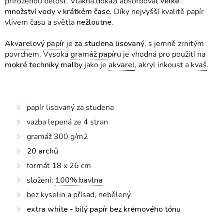
přirozenou bělost. Vlákna dokáží absorbovat
velké
množství vody v krátkém čase.
Díky nejvyšší kvalitě papír
vlivem času a světla
nežloutne.
Akvarelový papír
je
za studena lisovaný
, s jemně zrnitým
povrchem. Vysoká
gramáž papíru
je vhodná pro použití na
mokré techniky malby
jako je
akvarel
, akryl inkoust a
kvaš
.
papír lisovaný za studena
vazba lepená ze 4 stran
gramáž 300 g/m2
20 archů
formát 18 x 26 cm
složení:
100% bavlna
bez kyselin a přísad, nebělený
extra white - bílý papír bez krémového tónu