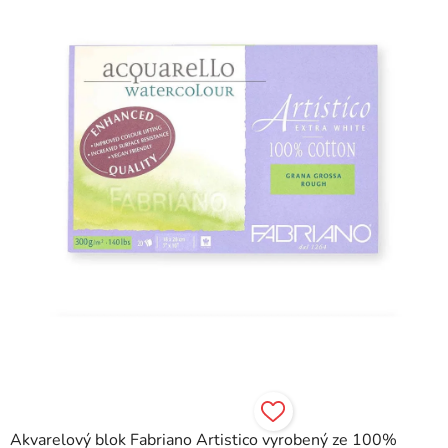
5
hvězdiček.
Akvarelový blok Fabriano Artistico vyrobený ze 100%