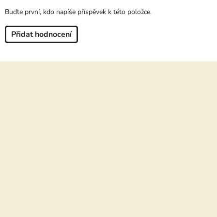
Buďte první, kdo napíše příspěvek k této položce.
Přidat hodnocení
Z
á
p
a
t
í