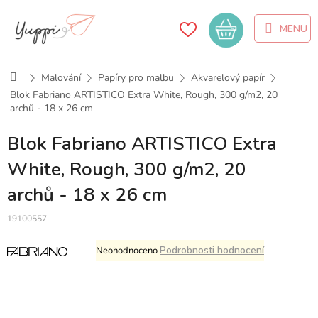
Přejít
na
Nákupní
obsah
košík
Domů
Malování
Papíry pro malbu
Akvarelový papír
Blok Fabriano ARTISTICO Extra White, Rough, 300 g/m2, 20
archů - 18 x 26 cm
Blok Fabriano ARTISTICO Extra
White, Rough, 300 g/m2, 20
archů - 18 x 26 cm
19100557
Průměrné
Podrobnosti hodnocení
Neohodnoceno
hodnocení
produktu
je
0,0
z