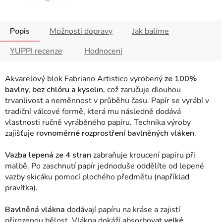
Popis
Možnosti dopravy
Jak balíme
YUPPI recenze
Hodnocení
Akvarelový blok Fabriano Artistico
vyrobený
ze 100%
bavlny, bez chlóru a kyselin,
což zaručuje dlouhou
trvanlivost a neměnnost v průběhu času. Papír se vyrábí v
tradiční válcové formě, která mu následně dodává
vlastnosti ručně vyráběného papíru
.
Technika výroby
zajišťuje
rovnoměrné rozprostření bavlněných vláken.
Vazba lepená ze 4 stran
zabraňuje kroucení papíru při
malbě. Po zaschnutí papír jednoduše oddělíte od lepené
vazby skicáku pomocí plochého předmětu (například
pravítka).
Bavlněná vlákna
dodávají papíru na kráse a zajistí
přirozenou bělost. Vlákna dokáží absorbovat
velké