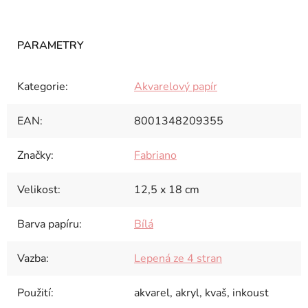
Kategorie
:
Akvarelový papír
EAN
:
8001348209355
Značky
:
Fabriano
Velikost
:
12,5 x 18 cm
Barva papíru
:
Bílá
Vazba
:
Lepená ze 4 stran
Použití
:
akvarel, akryl, kvaš, inkoust