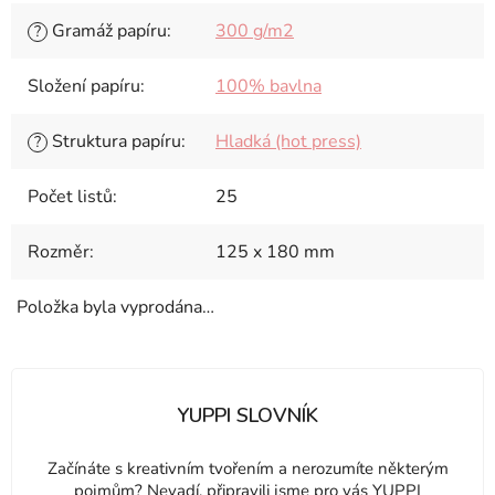
Gramáž papíru
:
300 g/m2
?
Složení papíru
:
100% bavlna
Struktura papíru
:
Hladká (hot press)
?
Počet listů
:
25
Rozměr
:
125 x 180 mm
Položka byla vyprodána…
YUPPI SLOVNÍK
Začínáte s kreativním tvořením a nerozumíte některým
pojmům? Nevadí, připravili jsme pro vás YUPPI