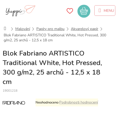
Přejít
na
Nákupní
obsah
košík
Domů
Malování
Papíry pro malbu
Akvarelový papír
Blok Fabriano ARTISTICO Traditional White, Hot Pressed, 300
g/m2, 25 archů - 12,5 x 18 cm
Blok Fabriano ARTISTICO
Traditional White, Hot Pressed,
300 g/m2, 25 archů - 12,5 x 18
cm
19001218
Průměrné
Podrobnosti hodnocení
Neohodnoceno
hodnocení
produktu
je