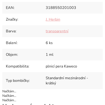
EAN
:
3188550201003
Značky
:
J. Herbin
Barva
:
transparentní
Balení
:
6 ks
Objem
:
1 ml
Kompatibilita
:
plnicí pera Kaweco
Standardní mezinárodní -
Typ bombičky
:
krátký
Načítám...
Načítám...
Načítám...