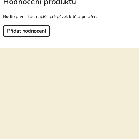
Hodnocení produktu
Buďte první, kdo napíše příspěvek k této položce.
Přidat hodnocení
Z
á
p
a
t
í