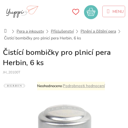
Přejít
na
Nákupní
obsah
košík
Domů
Pera a inkousty
Příslušenství
Plnění a čištění pera
Čistící bombičky pro plnicí pera Herbin, 6 ks
Čistící bombičky pro plnicí pera
Herbin, 6 ks
JH_20100T
Průměrné
Podrobnosti hodnocení
Neohodnoceno
hodnocení
produktu
je
0,0
z
5
hvězdiček.