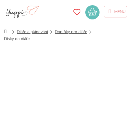
Přejít
na
Nákupní
obsah
košík
Domů
Diáře a plánování
Doplňky pro diáře
Disky do diáře