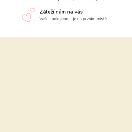
Záleží nám na vás
Vaše spokojenost je na prvním místě
Z
á
p
a
t
í