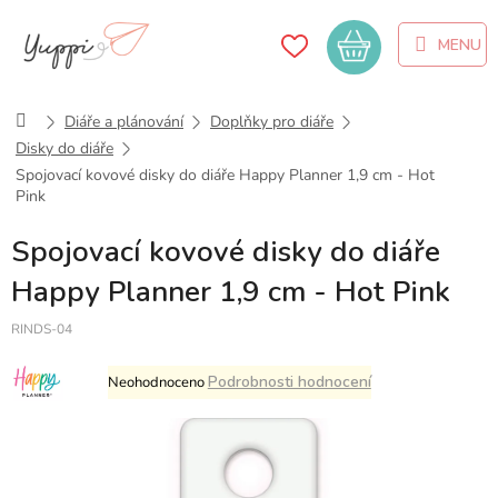
Přejít
na
Nákupní
obsah
košík
Domů
Diáře a plánování
Doplňky pro diáře
Disky do diáře
Spojovací kovové disky do diáře Happy Planner 1,9 cm - Hot
Pink
Spojovací kovové disky do diáře
Happy Planner 1,9 cm - Hot Pink
RINDS-04
Průměrné
Podrobnosti hodnocení
Neohodnoceno
hodnocení
produktu
je
0,0
z