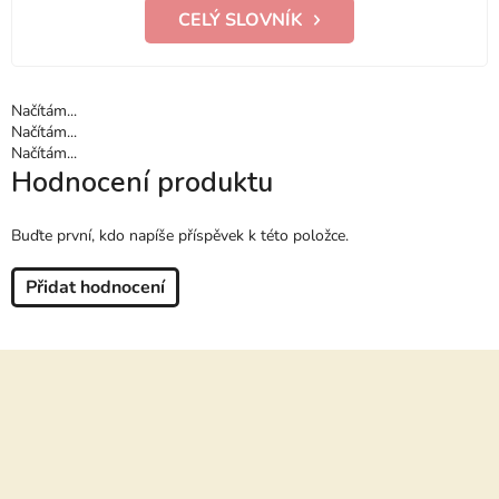
CELÝ SLOVNÍK
Načítám...
Načítám...
Načítám...
Hodnocení produktu
Buďte první, kdo napíše příspěvek k této položce.
Přidat hodnocení
Z
á
p
a