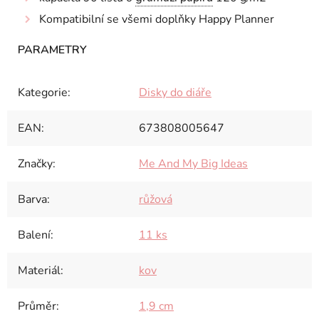
Kompatibilní se všemi doplňky Happy Planner
Kategorie
:
Disky do diáře
EAN
:
673808005647
Značky
:
Me And My Big Ideas
Barva
:
růžová
Balení
:
11 ks
Materiál
:
kov
Průměr
:
1,9 cm