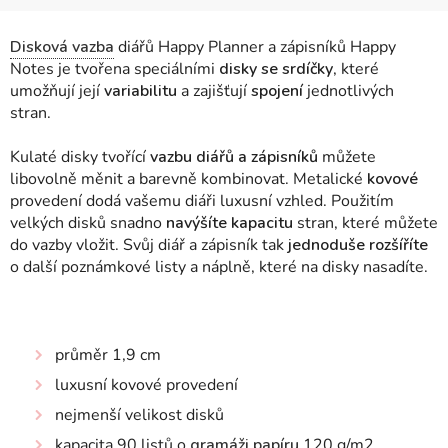
Disková vazba
diářů Happy Planner a zápisníků Happy
Notes je tvořena speciálními
disky se srdíčky
, které
umožňují její
variabilitu
a zajišťují
spojení
jednotlivých
stran.
Kulaté disky tvořící
vazbu diářů a zápisníků
můžete
libovolně měnit a barevně kombinovat. Metalické
kovové
provedení dodá vašemu diáři luxusní vzhled. Použitím
velkých disků snadno
navýšíte kapacitu
stran, které můžete
do vazby vložit. Svůj diář a zápisník tak
jednoduše rozšíříte
o další poznámkové listy a náplně, které na disky nasadíte.
průměr 1,9 cm
luxusní kovové provedení
nejmenší velikost disků
kapacita 90 listů o
gramáži papíru
120 g/m2