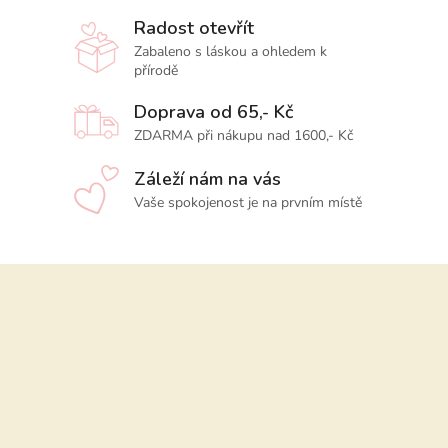
Radost otevřít
Zabaleno s láskou a ohledem k
přírodě
Doprava od 65,- Kč
ZDARMA při nákupu nad 1600,- Kč
Záleží nám na vás
Vaše spokojenost je na prvním místě
Z
á
p
a
t