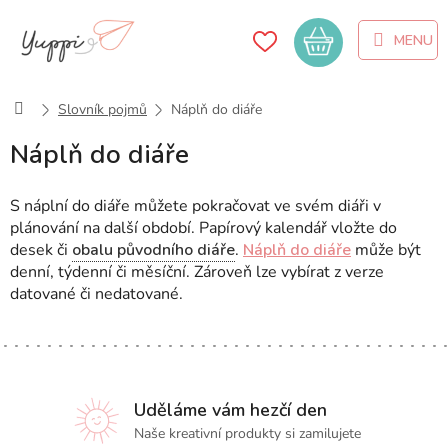
Přejít
na
Nákupní
obsah
košík
Domů
Slovník pojmů
Náplň do diáře
Náplň do diáře
S náplní do diáře můžete pokračovat ve svém diáři v
plánování na další období. Papírový kalendář vložte do
desek či
obalu původního diáře
.
Náplň do diáře
může být
denní, týdenní či měsíční. Zároveň lze vybírat z verze
datované či nedatované.
Uděláme vám hezčí den
Naše kreativní produkty si zamilujete