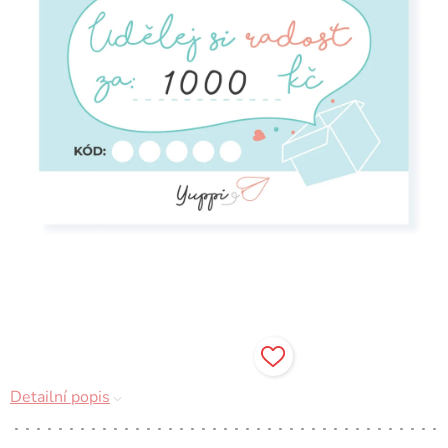
A
R
M
A
Detailní popis