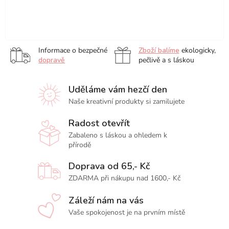
Elektronický
Elektronický
Elektronický
Elektronický
dárkový
dárkový
dárkový
dárkový
poukaz
poukaz
poukaz
poukaz
Informace o bezpečné
Zboží balíme
ekologicky,
na
na
na
na
dopravě
pečlivě a s láskou
nákup
nákup
nákup
nákup
v
v
v
v
Uděláme vám hezčí den
hodnotě
hodnotě
hodnotě
hodnotě
500
1500
2000
300
Naše kreativní produkty si zamilujete
Kč
Kč
Kč
Kč
Radost otevřít
Zabaleno s láskou a ohledem k
přírodě
Doprava od 65,- Kč
ZDARMA při nákupu nad 1600,- Kč
Záleží nám na vás
Vaše spokojenost je na prvním místě