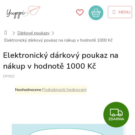
Přejít
na
Nákupní
obsah
košík
Domů
Dárkové poukazy
Elektronický dárkový poukaz na nákup v hodnotě 1000 Kč
Elektronický dárkový poukaz na
nákup v hodnotě 1000 Kč
DP002
Průměrné
Podrobnosti hodnocení
Neohodnoceno
hodnocení
produktu
je
Z
0,0
z
ZDARMA
D
5
hvězdiček.