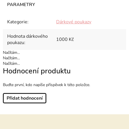
Kategorie
:
Dárkové poukazy
Hodnota dárkového
1000 Kč
poukazu
:
Načítám...
Načítám...
Načítám...
Hodnocení produktu
Buďte první, kdo napíše příspěvek k této položce.
Přidat hodnocení
Z
á