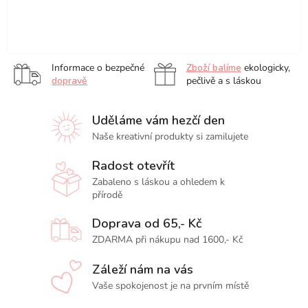
Elektronický
Elektronický
Elektronický
Elektronický
dárkový
dárkový
dárkový
dárkový
poukaz
poukaz
poukaz
poukaz
Informace o bezpečné
Zboží balíme
ekologicky,
na
na
na
na
dopravě
pečlivě a s láskou
nákup
nákup
nákup
nákup
v
v
v
v
Uděláme vám hezčí den
hodnotě
hodnotě
hodnotě
hodnotě
1000
1500
2000
300
Naše kreativní produkty si zamilujete
Kč
Kč
Kč
Kč
Radost otevřít
Zabaleno s láskou a ohledem k
přírodě
Doprava od 65,- Kč
ZDARMA při nákupu nad 1600,- Kč
Záleží nám na vás
Vaše spokojenost je na prvním místě