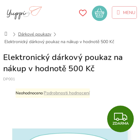
Přejít
na
Nákupní
obsah
košík
Domů
Dárkové poukazy
Elektronický dárkový poukaz na nákup v hodnotě 500 Kč
Elektronický dárkový poukaz na
nákup v hodnotě 500 Kč
DP001
Průměrné
Podrobnosti hodnocení
Neohodnoceno
hodnocení
produktu
je
Z
0,0
z
ZDARMA
D
5
hvězdiček.