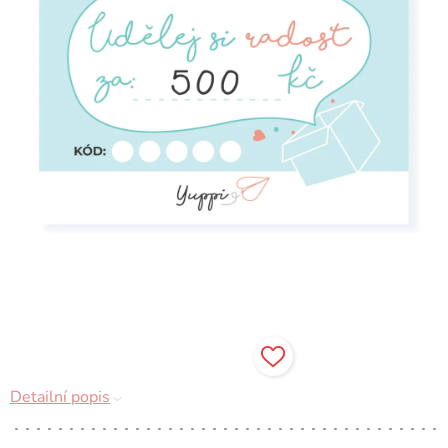
A
R
M
A
Detailní popis