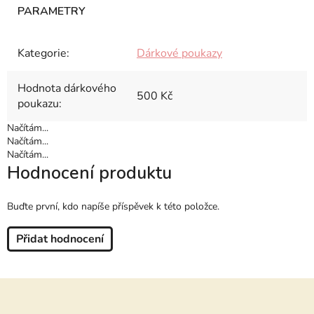
Kategorie
:
Dárkové poukazy
Hodnota dárkového
500 Kč
poukazu
:
Načítám...
Načítám...
Načítám...
Hodnocení produktu
Buďte první, kdo napíše příspěvek k této položce.
Přidat hodnocení
Z
á