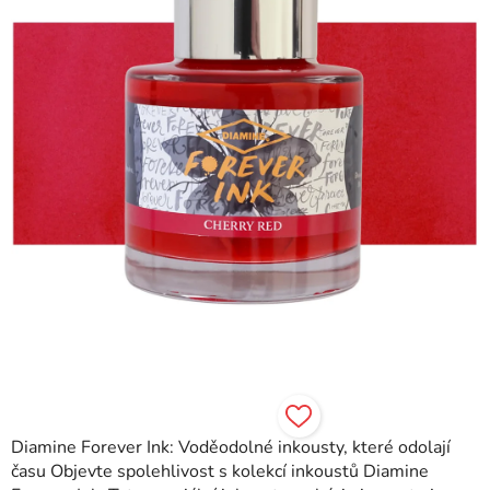
hvězdiček.
Diamine Forever Ink: Voděodolné inkousty, které odolají
času Objevte spolehlivost s kolekcí inkoustů Diamine