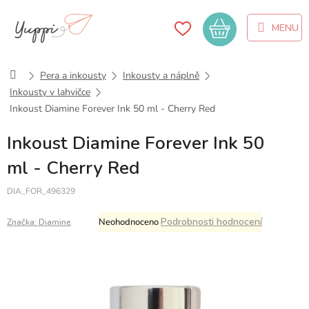
Přejít
na
Nákupní
obsah
košík
Domů
Pera a inkousty
Inkousty a náplně
Inkousty v lahvičce
Inkoust Diamine Forever Ink 50 ml - Cherry Red
Inkoust Diamine Forever Ink 50
ml - Cherry Red
DIA_FOR_496329
Průměrné
Podrobnosti hodnocení
Neohodnoceno
Značka:
Diamine
hodnocení
produktu
je
0,0
z
5