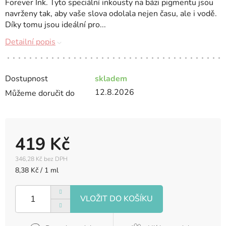
Forever Ink. Tyto speciální inkousty na bázi pigmentu jsou
navrženy tak, aby vaše slova odolala nejen času, ale i vodě.
Díky tomu jsou ideální pro...
Detailní popis
Dostupnost
skladem
12.8.2026
Můžeme doručit do
419 Kč
346,28 Kč bez DPH
Měrná
8,38 Kč / 1 ml
cena: