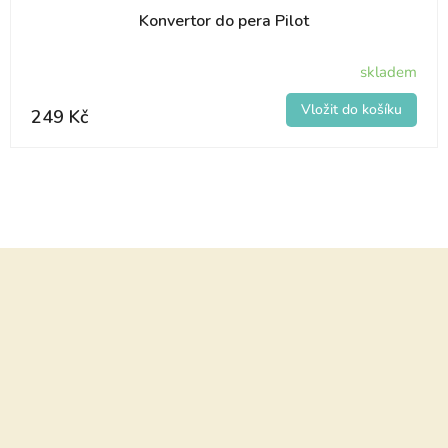
Konvertor do pera Pilot
skladem
249 Kč
Z
á
p
a
t
í