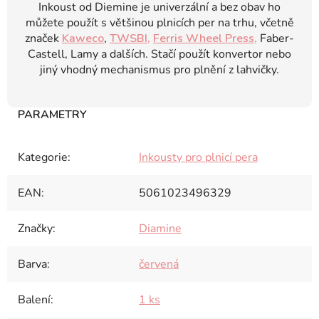
Inkoust od Diemine je univerzální a bez obav ho
můžete použít s většinou plnicích per na trhu, včetně
značek
Kaweco
,
TWSBI,
Ferris Wheel Press,
Faber-
Castell, Lamy a dalších. Stačí použít konvertor nebo
jiný vhodný mechanismus pro plnění z lahvičky.
Kategorie
:
Inkousty pro plnicí pera
EAN
:
5061023496329
Značky
:
Diamine
Barva
:
červená
Balení
:
1 ks