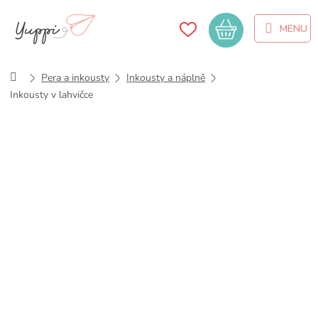
Přejít
na
Nákupní
obsah
košík
Domů
Pera a inkousty
Inkousty a náplně
Inkousty v lahvičce