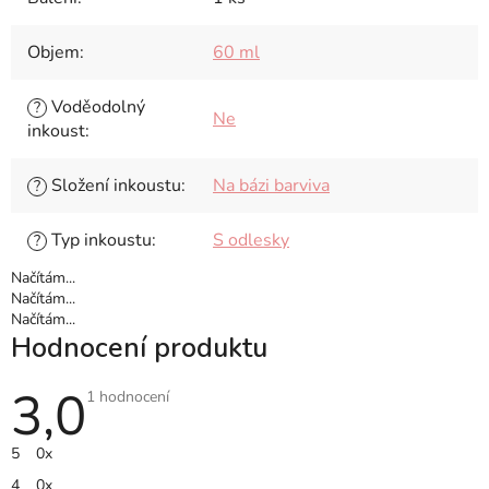
Objem
:
60 ml
Voděodolný
?
Ne
inkoust
:
Složení inkoustu
:
Na bázi barviva
?
Typ inkoustu
:
S odlesky
?
Načítám...
Načítám...
Načítám...
Hodnocení produktu
3,0
Průměrné
1 hodnocení
hodnocení
produktu
je
5
0x
3,0
z
4
0x
5