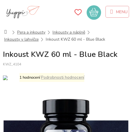
Přejít
na
Nákupní
obsah
košík
Domů
Pera a inkousty
Inkousty a náplně
Inkousty v lahvičce
Inkoust KWZ 60 ml - Blue Black
Inkoust KWZ 60 ml - Blue Black
KWZ_4104
Průměrné
Podrobnosti hodnocení
1 hodnocení
hodnocení
produktu
je
3,0
z
5
hvězdiček.