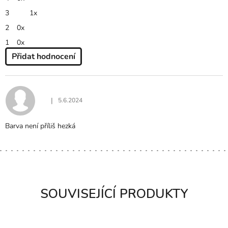
hvězdiček.
3
1x
2
0x
1
0x
Přidat hodnocení
V
Ý
P
I
|
5.6.2024
Hodnocení produktu je 3 z 5 hvězdiček.
S
H
Barva není příliš hezká
O
D
N
O
C
E
SOUVISEJÍCÍ PRODUKTY
N
Í