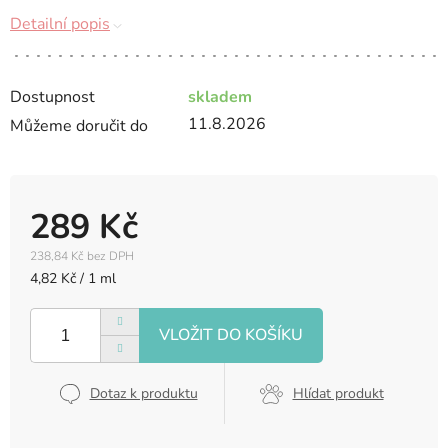
Detailní popis
Dostupnost
skladem
11.8.2026
Můžeme doručit do
289 Kč
238,84 Kč bez DPH
Měrná
4,82 Kč / 1 ml
cena:
Dotaz k produktu
Hlídat produkt