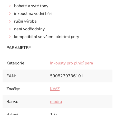
bohaté a syté tóny
inkoust na vodní bázi
ruční výroba
není voděodolný
kompatibilní se všemi plnicími pery
Kategorie
:
Inkousty pro plnicí pera
EAN
:
5908239736101
Značky
:
KWZ
Barva
:
modrá
Balení
:
1 ks