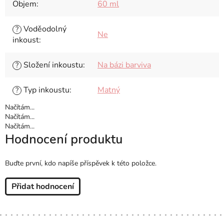
Objem
:
60 ml
Voděodolný
?
Ne
inkoust
:
Složení inkoustu
:
Na bázi barviva
?
Typ inkoustu
:
Matný
?
Načítám...
Načítám...
Načítám...
Hodnocení produktu
Buďte první, kdo napíše příspěvek k této položce.
Přidat hodnocení