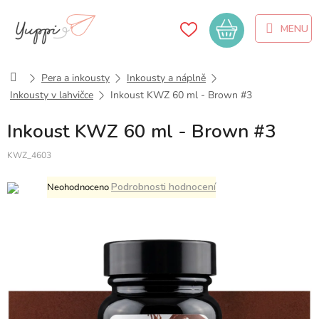
Přejít
na
Nákupní
obsah
košík
Domů
Pera a inkousty
Inkousty a náplně
Inkousty v lahvičce
Inkoust KWZ 60 ml - Brown #3
Inkoust KWZ 60 ml - Brown #3
KWZ_4603
Průměrné
Podrobnosti hodnocení
Neohodnoceno
hodnocení
produktu
je
0,0
z
5
hvězdiček.