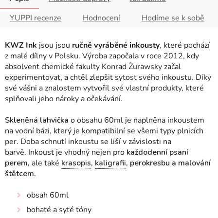
YUPPI recenze
Hodnocení
Hodíme se k sobě
KWZ Ink
jsou jsou
ručně vyráběné inkousty
, které pochází
z malé dílny v Polsku. Výroba započala v roce 2012, kdy
absolvent chemické fakulty Konrad Żurawsky začal
experimentovat, a chtěl zlepšit sytost svého inkoustu. Díky
své vášni a znalostem vytvořil své vlastní produkty, které
splňovali jeho nároky a očekávání.
Skleněná lahvička
o obsahu 60ml je naplněna inkoustem
na vodní bázi, který je kompatibilní se všemi typy plnicích
per.
Doba schnutí inkoustu se liší v závislosti na
barvě.
Inkoust je vhodný nejen pro
každodenní psaní
perem,
ale také
krasopis
,
kaligrafii
, perokresbu a malování
štětcem.
obsah 60ml
bohaté a syté tóny