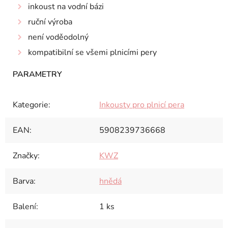
inkoust na vodní bázi
ruční výroba
není voděodolný
kompatibilní se všemi plnicími pery
Kategorie
:
Inkousty pro plnicí pera
EAN
:
5908239736668
Značky
:
KWZ
Barva
:
hnědá
Balení
:
1 ks