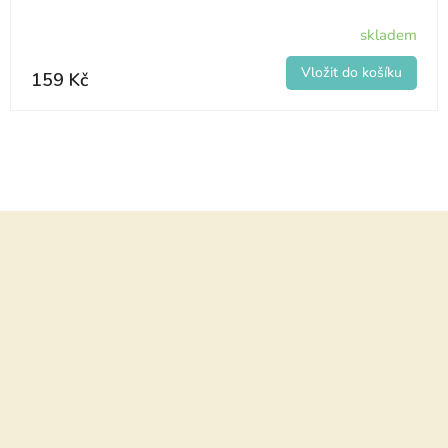
skladem
159 Kč
Z
á
p
a
t
í