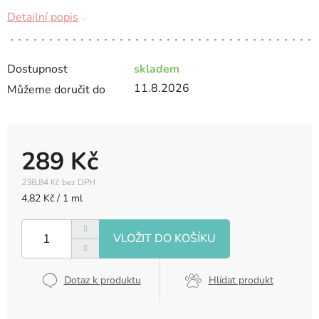
Detailní popis
Dostupnost
skladem
11.8.2026
Můžeme doručit do
289 Kč
238,84 Kč bez DPH
Měrná
4,82 Kč / 1 ml
cena:
Dotaz k produktu
Hlídat produkt