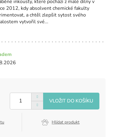
běné inkousty, které pochází z malé dílny v
oce 2012, kdy absolvent chemické fakulty
imentovat, a chtěl zlepšit sytost svého
alostem vytvořil své...
ladem
8.2026
ktu
Hlídat produkt