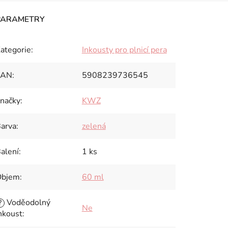
ategorie
:
Inkousty pro plnicí pera
EAN
:
5908239736545
načky
:
KWZ
arva
:
zelená
alení
:
1 ks
Objem
:
60 ml
Voděodolný
?
Ne
nkoust
: