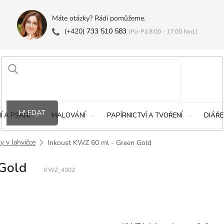
Máte otázky? Rádi pomůžeme.
(+420)
733 510 583
(Po-Pá 8:00 - 17:00 hod.)
HLEDAT
Í A PSANÍ
MALOVÁNÍ
PAPÍRNICTVÍ A TVOŘENÍ
DIÁŘE
y v lahvičce
Inkoust KWZ 60 ml - Green Gold
 Gold
KWZ_4302