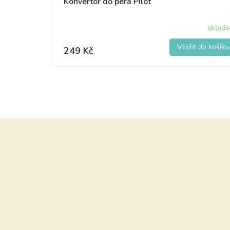
Konvertor do pera Pilot
sklad
249 Kč
Z
á
p
a
t
í