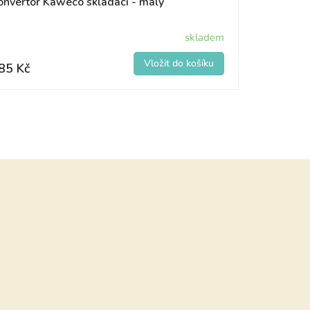
onvertor Kaweco skládací - malý
skladem
85 Kč