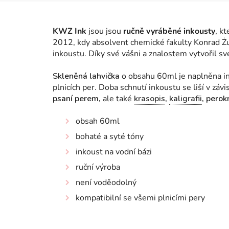
KWZ Ink
jsou jsou
ručně vyráběné inkousty
, k
2012, kdy absolvent chemické fakulty Konrad Żu
inkoustu. Díky své vášni a znalostem vytvořil sv
Skleněná lahvička
o obsahu 60ml je naplněna in
plnicích per.
Doba schnutí inkoustu se liší v závi
psaní perem,
ale také
krasopis
,
kaligrafii
, perok
obsah 60ml
bohaté a syté tóny
inkoust na vodní bázi
ruční výroba
není voděodolný
kompatibilní se všemi plnicími pery