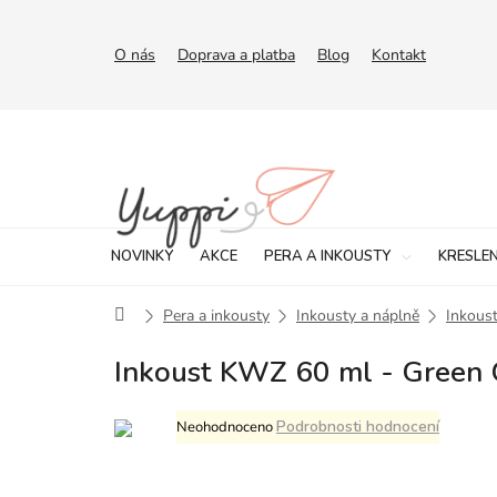
Přejít
na
obsah
O nás
Doprava a platba
Blog
Kontakt
NOVINKY
AKCE
PERA A INKOUSTY
KRESLEN
Domů
Pera a inkousty
Inkousty a náplně
Inkoust
Inkoust KWZ 60 ml - Green
Průměrné
Podrobnosti hodnocení
Neohodnoceno
hodnocení
produktu
je