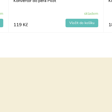
Konvertor do pera Pilot
K
em
skladem
119 Kč
1