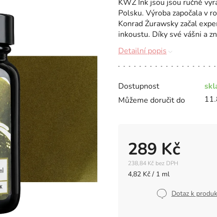
KWZ Ink jsou jsou ručně vyrá
Polsku. Výroba započala v r
Konrad Żurawsky začal exper
inkoustu. Díky své vášni a zn
Detailní popis
Dostupnost
sk
11.
Můžeme doručit do
289 Kč
238,84 Kč bez DPH
Měrná
4,82 Kč / 1 ml
cena:
Dotaz k produ