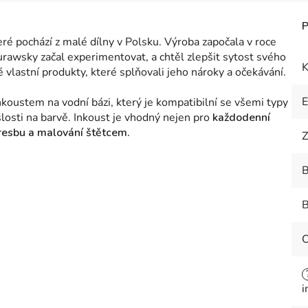
teré pochází z malé dílny v Polsku. Výroba započala v roce
rawsky začal experimentovat, a chtěl zlepšit sytost svého
K
é vlastní produkty, které splňovali jeho nároky a očekávání.
koustem na vodní bázi, který je kompatibilní se všemi typy
slosti na barvě.
Inkoust je vhodný nejen pro
každodenní
resbu a malování štětcem.
Z
B
B
i