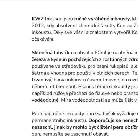
KWZ Ink
jsou jsou
ručně vyráběné inkousty
, k
2012, kdy absolvent chemické fakulty Konrad Żu
inkoustu. Díky své vášni a znalostem vytvořil Ko
očekávání.
Skleněná lahvička
o obsahu 60ml je naplněna i
železa a kyselin pocházejících z rostlinných zdro
používané ve středověku pro psaní rukopisů, ale
šetrná a vhodná pro použití v plnicích perech. T
trvanlivý
, barva inkoustu časem tmavne, na rozd
během let blednout.
Psaní s těmito inkousty je
například růžová přechází do fialové nebo oranž
voděodolné.
Míra voděodolnosti se může lišit v 
Pero naplněné inkousty Iron Gall však vyžaduje u
permanentního inkoustu.
Doporučuje se nenechá
nezaschl, jinak by mohlo být čištění pera obtíž
den, nemusíte se zaschnutí obávat.