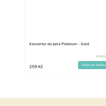
Konvertor do pera Platinum - Gold
sklad
259 Kč
Z