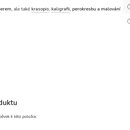
perem,
ale také
krasopis
,
kaligrafii
, perokresbu a malování
duktu
pěvek k této položce.