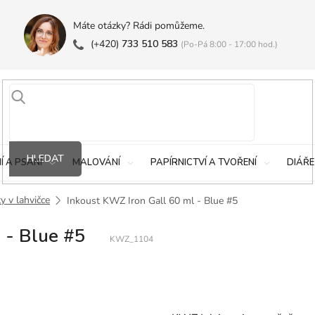
Máte otázky? Rádi pomůžeme.
(+420)
733 510 583
(Po-Pá 8:00 - 17:00 hod.)
HLEDAT
Í A PSANÍ
MALOVÁNÍ
PAPÍRNICTVÍ A TVOŘENÍ
DIÁŘE
y v lahvičce
Inkoust KWZ Iron Gall 60 ml - Blue #5
 - Blue #5
KWZ_1104