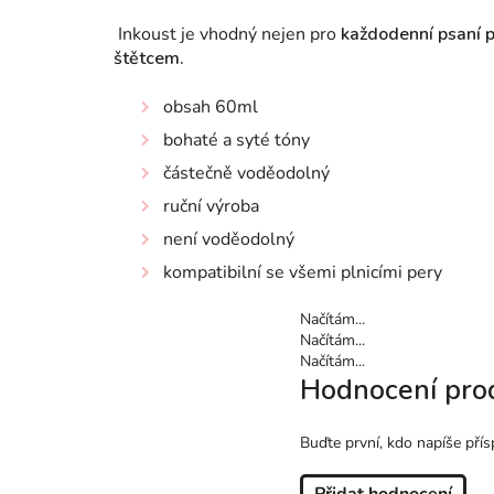
Inkoust je vhodný nejen pro
každodenní psaní 
štětcem.
obsah 60ml
bohaté a syté tóny
částečně voděodolný
ruční výroba
není voděodolný
kompatibilní se všemi plnicími pery
Načítám...
Načítám...
Načítám...
Hodnocení pro
Buďte první, kdo napíše přís
Přidat hodnocení