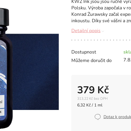
KWZ Ink jsou jsou ručně vyrá
Polsku. Výroba započala v r
Konrad Żurawsky začal exper
inkoustu. Díky své vášni a zn
Detailní popis
Dostupnost
sk
7.8
Můžeme doručit do
379 Kč
313,22 Kč bez DPH
Měrná
6,32 Kč / 1 ml
cena:
Dotaz k produ