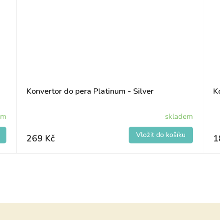
Konvertor do pera Platinum - Silver
K
em
skladem
269 Kč
1