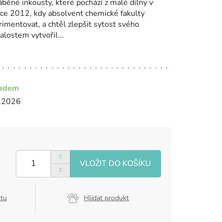
běné inkousty, které pochází z malé dílny v
oce 2012, kdy absolvent chemické fakulty
imentovat, a chtěl zlepšit sytost svého
alostem vytvořil...
ladem
.2026
ktu
Hlídat produkt