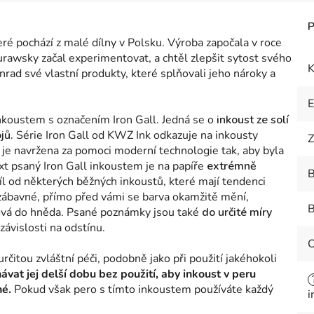
teré pochází z malé dílny v Polsku. Výroba započala v roce
rawsky začal experimentovat, a chtěl zlepšit sytost svého
K
nrad své vlastní produkty, které splňovali jeho nároky a
nkoustem s označením Iron Gall. Jedná se o
inkoust ze solí
jů.
Série Iron Gall od KWZ Ink odkazuje na inkousty
Z
 je navržena za pomoci moderní technologie tak, aby byla
ext psaný Iron Gall inkoustem je na papíře
extrémně
B
íl od některých běžných inkoustů, které mají tendenci
 zábavné, přímo před vámi se barva okamžitě mění,
B
ová do hněda.
Psané poznámky jsou také
do určité míry
závislosti na odstínu.
rčitou zvláštní péči, podobně jako při použití jakéhokoli
vat jej delší dobu bez použití, aby inkoust v peru
né.
Pokud však pero s tímto inkoustem používáte každý
i