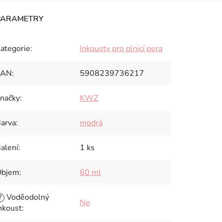
ategorie
:
Inkousty pro plnicí pera
EAN
:
5908239736217
načky
:
KWZ
arva
:
modrá
alení
:
1 ks
Objem
:
60 ml
Voděodolný
?
Ne
nkoust
: