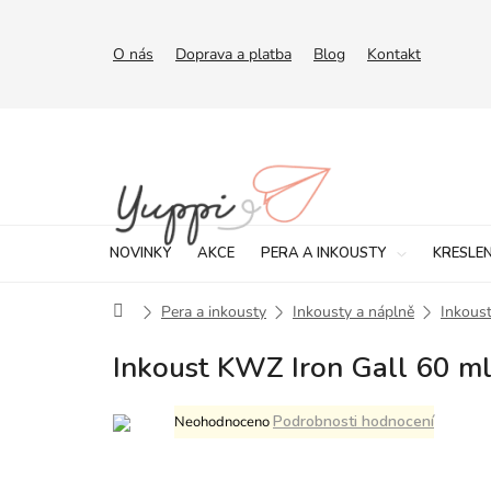
Přejít
na
obsah
O nás
Doprava a platba
Blog
Kontakt
NOVINKY
AKCE
PERA A INKOUSTY
KRESLEN
Domů
Pera a inkousty
Inkousty a náplně
Inkoust
Inkoust KWZ Iron Gall 60 ml
Průměrné
Podrobnosti hodnocení
Neohodnoceno
hodnocení
produktu
je