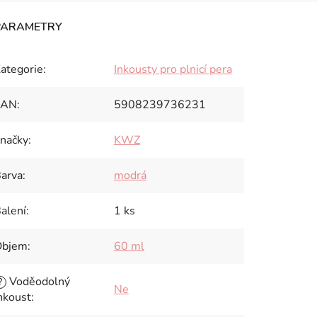
ategorie
:
Inkousty pro plnicí pera
EAN
:
5908239736231
načky
:
KWZ
arva
:
modrá
alení
:
1 ks
Objem
:
60 ml
Voděodolný
?
Ne
nkoust
: