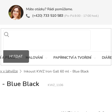
Máte otázky? Rádi pomůžeme.
(+420)
733 510 583
(Po-Pá 8:00 - 17:00 hod.)
HLEDAT
Í A PSANÍ
MALOVÁNÍ
PAPÍRNICTVÍ A TVOŘENÍ
DIÁŘE
y v lahvičce
Inkoust KWZ Iron Gall 60 ml - Blue Black
 - Blue Black
KWZ_1106