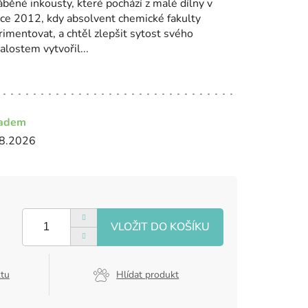
běné inkousty, které pochází z malé dílny v
oce 2012, kdy absolvent chemické fakulty
imentovat, a chtěl zlepšit sytost svého
alostem vytvořil...
ladem
8.2026
ktu
Hlídat produkt