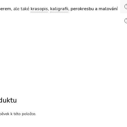
perem,
ale také
krasopis
,
kaligrafii
, perokresbu a malování
duktu
pěvek k této položce.