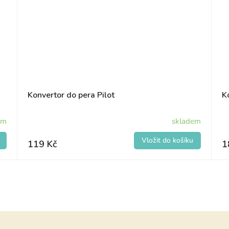
Konvertor do pera Pilot
K
em
skladem
119 Kč
1