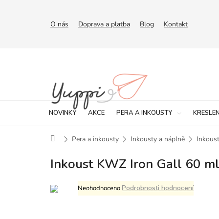
Přejít
na
obsah
O nás
Doprava a platba
Blog
Kontakt
NOVINKY
AKCE
PERA A INKOUSTY
KRESLEN
Domů
Pera a inkousty
Inkousty a náplně
Inkoust
Inkoust KWZ Iron Gall 60 ml
Průměrné
Podrobnosti hodnocení
Neohodnoceno
hodnocení
produktu
je