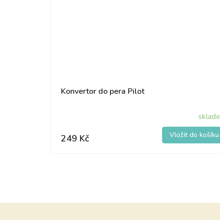
Konvertor do pera Pilot
sklad
249 Kč
Z