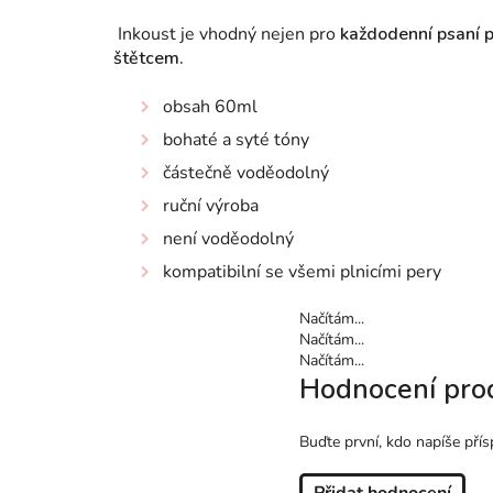
Inkoust je vhodný nejen pro
každodenní psaní 
štětcem.
obsah 60ml
bohaté a syté tóny
částečně voděodolný
ruční výroba
není voděodolný
kompatibilní se všemi plnicími pery
Načítám...
Načítám...
Načítám...
Hodnocení pro
Buďte první, kdo napíše přís
Přidat hodnocení