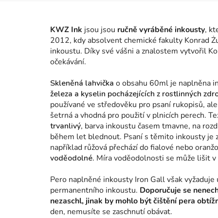
KWZ Ink
jsou jsou
ručně vyráběné inkousty
, k
2012, kdy absolvent chemické fakulty Konrad Żu
inkoustu. Díky své vášni a znalostem vytvořil Ko
očekávání.
Skleněná lahvička
o obsahu 60ml je naplněna i
železa a kyselin pocházejících z rostlinných zdro
používané ve středověku pro psaní rukopisů, ale
šetrná a vhodná pro použití v plnicích perech. T
trvanlivý
, barva inkoustu časem tmavne, na rozd
během let blednout.
Psaní s těmito inkousty je
například růžová přechází do fialové nebo oranž
voděodolné.
Míra voděodolnosti se může lišit v 
Pero naplněné inkousty Iron Gall však vyžaduje u
permanentního inkoustu.
Doporučuje se nenechá
nezaschl, jinak by mohlo být čištění pera obtíž
den, nemusíte se zaschnutí obávat.