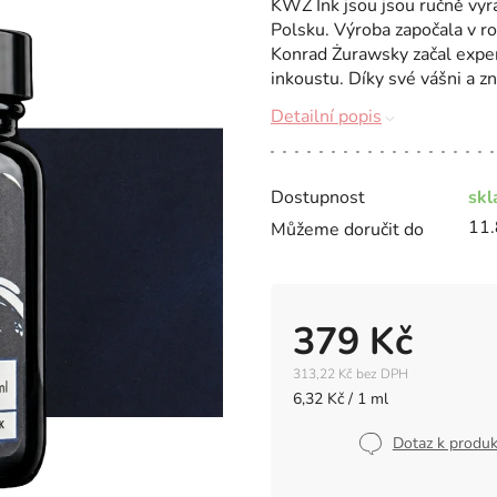
KWZ Ink jsou jsou ručně vyrá
Polsku. Výroba započala v r
Konrad Żurawsky začal exper
inkoustu. Díky své vášni a zn
Detailní popis
Dostupnost
sk
11.
Můžeme doručit do
379 Kč
313,22 Kč bez DPH
Měrná
6,32 Kč / 1 ml
cena:
Dotaz k produ