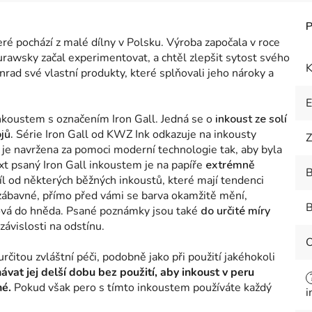
teré pochází z malé dílny v Polsku. Výroba započala v roce
rawsky začal experimentovat, a chtěl zlepšit sytost svého
K
nrad své vlastní produkty, které splňovali jeho nároky a
nkoustem s označením Iron Gall. Jedná se o
inkoust ze solí
jů.
Série Iron Gall od KWZ Ink odkazuje na inkousty
Z
 je navržena za pomoci moderní technologie tak, aby byla
ext psaný Iron Gall inkoustem je na papíře
extrémně
B
íl od některých běžných inkoustů, které mají tendenci
 zábavné, přímo před vámi se barva okamžitě mění,
B
ová do hněda.
Psané poznámky jsou také
do určité míry
závislosti na odstínu.
rčitou zvláštní péči, podobně jako při použití jakéhokoli
vat jej delší dobu bez použití, aby inkoust v peru
né.
Pokud však pero s tímto inkoustem používáte každý
i