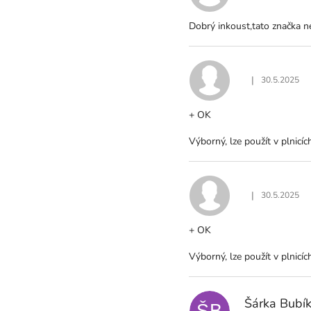
Í
Dobrý inkoust,tato značka n
|
30.5.2025
Hodnocení produ
+ OK
Výborný, lze použít v plnicí
|
30.5.2025
Hodnocení produ
+ OK
Výborný, lze použít v plnicí
Šárka Bubí
ŠB