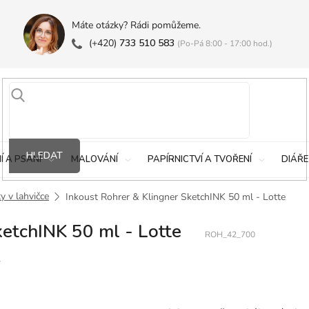
Máte otázky? Rádi pomůžeme.
(+420)
733 510 583
(Po-Pá 8:00 - 17:00 hod.)
HLEDAT
Í A PSANÍ
MALOVÁNÍ
PAPÍRNICTVÍ A TVOŘENÍ
DIÁŘE
y v lahvičce
Inkoust Rohrer & Klingner SketchINK 50 ml - Lotte
ketchINK 50 ml - Lotte
ROH_42_700