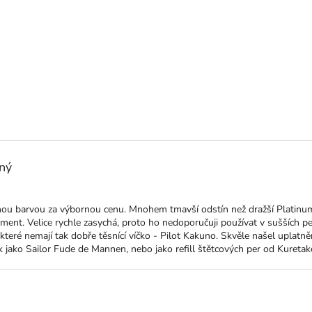
kný
ktu je 5 z 5 hvězdiček.
rnou barvou za výbornou cenu. Mnohem tmavší odstín než dražší Platinu
ent. Velice rychle zasychá, proto ho nedoporučuji používat v sušších pe
které nemají tak dobře těsnící víčko - Pilot Kakuno. Skvěle našel uplatněn
jako Sailor Fude de Mannen, nebo jako refill štětcových per od Kuretake
ktu je 5 z 5 hvězdiček.