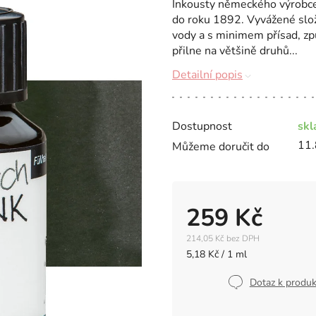
Inkousty německého výrobce 
do roku 1892. Vyvážené slož
vody a s minimem přísad, zp
přilne na většině druhů...
Detailní popis
Dostupnost
sk
11.
Můžeme doručit do
259 Kč
214,05 Kč bez DPH
Měrná
5,18 Kč / 1 ml
cena:
Dotaz k produ