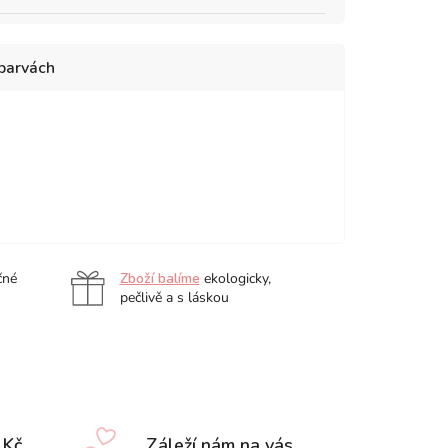
 barvách
ma
Klara
Marlene
Frieda
Jule
Lilly
čné
Zboží balíme
ekologicky,
pečlivě a s láskou
 Kč
Záleží nám na vás