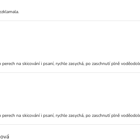
ezklamala.
ktu je 5 z 5 hvězdiček.
ch perech na skicování i psaní, rychle zasychá, po zaschnutí plně voděodol
ktu je 5 z 5 hvězdiček.
ch perech na skicování i psaní, rychle zasychá, po zaschnutí plně voděodol
ková