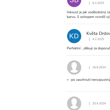
|
6.3.2025
Hodnocení produ
Inkoust je jak voděodolný, 
barvu. S eshopem rovněž výb
Květa Drdo
KD
|
4.2.2025
Hodnocení produ
Perfektní ...děkuji za dopo
|
16.8.2024
Hodnocení produ
+ -po zaschnutí nerozpustn
|
20.4.2024
Hodnocení produ