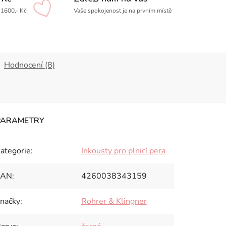
1600,- Kč
Vaše spokojenost je na prvním místě
Hodnocení (8)
ategorie
:
Inkousty pro plnicí pera
EAN
:
4260038343159
načky
:
Rohrer & Klingner