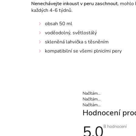
Nenechávejte inkoust v peru zaschnout,
mohlo b
každých 4-6 týdnů.
obsah 50 ml
voděodolný, světlostálý
skleněná lahvička s těsněním
kompatibilní se všemi plnicími pery
Načítám...
Načítám...
Načítám...
Hodnocení pro
5,0
Průměrné
8 hodnocení
hodnocení
produktu