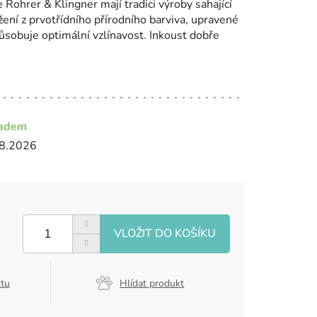
Rohrer & Klingner mají tradici výroby sahající
ení z prvotřídního přírodního barviva, upravené
ůsobuje optimální vzlínavost. Inkoust dobře
ladem
8.2026
ktu
Hlídat produkt