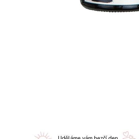
Uděláme vám hezčí den