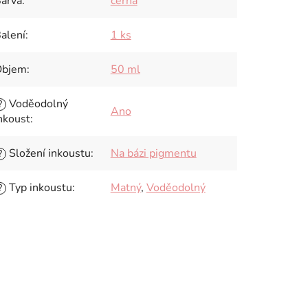
arva
:
černá
alení
:
1 ks
Objem
:
50 ml
Voděodolný
?
Ano
nkoust
:
Složení inkoustu
:
Na bázi pigmentu
?
Typ inkoustu
:
Matný
,
Voděodolný
?