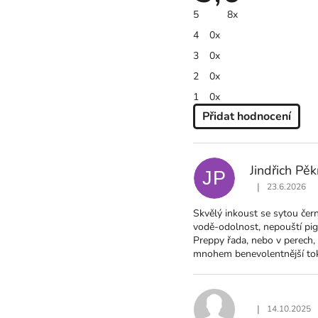
je
5
8x
5,0
z
4
0x
5
hvězdiček.
3
0x
2
0x
1
0x
Přidat hodnocení
V
Ý
P
Jindřich Pě
JP
I
|
23.6.2026
S
Hodnocení produ
H
Skvělý inkoust se sytou če
O
vodě-odolnost, nepouští pigm
D
Preppy řada, nebo v perech, 
N
mnohem benevolentnější tok 
O
C
E
N
|
14.10.2025
Hodnocení produ