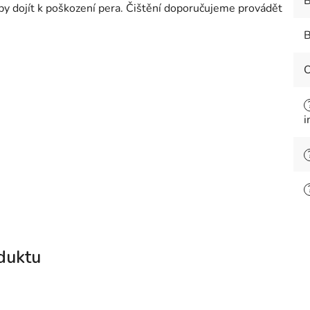
B
y dojít k poškození pera. Čištění doporučujeme provádět
B
i
duktu