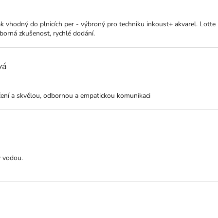
ktu je 5 z 5 hvězdiček.
tak vhodný do plnicích per - výbroný pro techniku inkoust+ akvarel. Lott
orná zkušenost, rychlé dodání.
vá
ktu je 5 z 5 hvězdiček.
ručení a skvělou, odbornou a empatickou komunikaci
ktu je 5 z 5 hvězdiček.
ý vodou.
ktu je 5 z 5 hvězdiček.