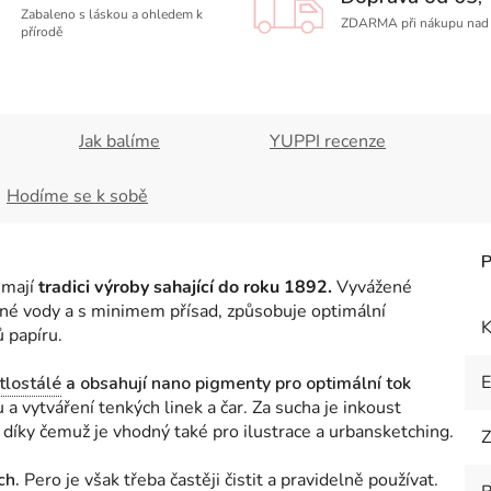
Zabaleno s láskou a ohledem k
ZDARMA při nákupu nad 
přírodě
Jak balíme
YUPPI recenze
Hodíme se k sobě
 mají
tradici výroby sahající do roku 1892.
Vyvážené
vené vody a s minimem přísad, způsobuje optimální
K
ů papíru.
tlostálé
a obsahují nano pigmenty pro optimální tok
 vytváření tenkých linek a čar. Za sucha je inkoust
díky čemuž je vhodný také pro ilustrace a urbansketching.
Z
ch.
Pero je však třeba častěji čistit a pravidelně používat.