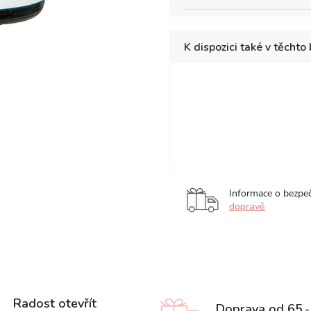
K dispozici také v těchto
Vroni
Carmen
Em
Thea
Informace o bezpe
dopravě
Radost otevřít
Doprava od 65,-