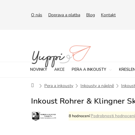
Přejít
na
obsah
O nás
Doprava a platba
Blog
Kontakt
NOVINKY
AKCE
PERA A INKOUSTY
KRESLEN
Domů
Pera a inkousty
Inkousty a náplně
Inkoust
Inkoust Rohrer & Klingner S
Průměrné
Podrobnosti hodnocení
8 hodnocení
hodnocení
produktu
je