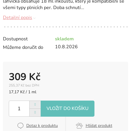
lahvička obsahuje 18 ml inkoustu, který je kompatibilní se
všemi typy plnicích per. Doba schnutí...
Detailní popis
Dostupnost
skladem
10.8.2026
Můžeme doručit do
309 Kč
255,37 Kč bez DPH
Měrná
17,17 Kč / 1 ml
cena:
Dotaz k produktu
Hlídat produkt