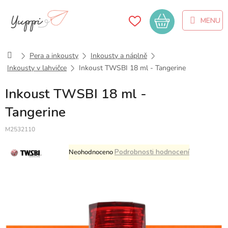
Přejít
na
Nákupní
obsah
košík
Domů
Pera a inkousty
Inkousty a náplně
Inkousty v lahvičce
Inkoust TWSBI 18 ml - Tangerine
Inkoust TWSBI 18 ml -
Tangerine
M2532110
Průměrné
Podrobnosti hodnocení
Neohodnoceno
hodnocení
produktu
je
0,0
z
5
hvězdiček.