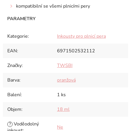
kompatibilní se všemi plnicími pery
Kategorie
:
Inkousty pro plnicí pera
EAN
:
6971502532112
Značky
:
TWSBI
Barva
:
oranžová
Balení
:
1 ks
Objem
:
18 ml
Voděodolný
?
Ne
inkoust
: