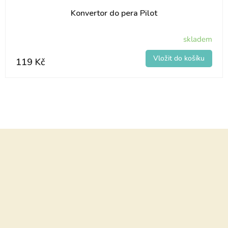
Konvertor do pera Pilot
skladem
119 Kč
Z
á
p
a
t
í