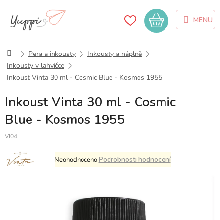
Přejít
na
Nákupní
obsah
košík
Domů
Pera a inkousty
Inkousty a náplně
Inkousty v lahvičce
Inkoust Vinta 30 ml - Cosmic Blue - Kosmos 1955
Inkoust Vinta 30 ml - Cosmic
Blue - Kosmos 1955
VI04
Průměrné
Podrobnosti hodnocení
Neohodnoceno
hodnocení
produktu
je
0,0
z
5