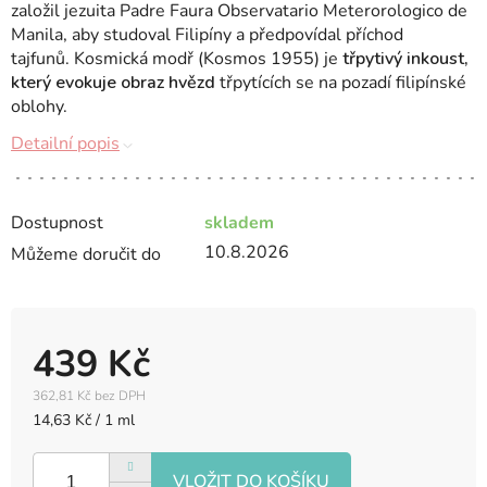
založil jezuita Padre Faura Observatario Meterorologico de
Manila, aby studoval Filipíny a předpovídal příchod
tajfunů. Kosmická modř (Kosmos 1955) je
třpytivý inkoust,
který evokuje obraz hvězd
třpytících se na
pozadí filipínské
oblohy.
Detailní popis
Dostupnost
skladem
10.8.2026
Můžeme doručit do
439 Kč
362,81 Kč bez DPH
Měrná
14,63 Kč / 1 ml
cena: