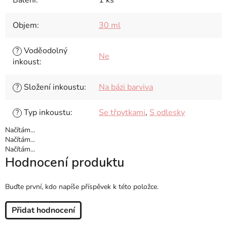
Balení
:
1 ks
Objem
:
30 ml
Voděodolný
?
Ne
inkoust
:
Složení inkoustu
:
Na bázi barviva
?
Typ inkoustu
:
Se třpytkami
,
S odlesky
?
Načítám...
Načítám...
Načítám...
Hodnocení produktu
Buďte první, kdo napíše příspěvek k této položce.
Přidat hodnocení