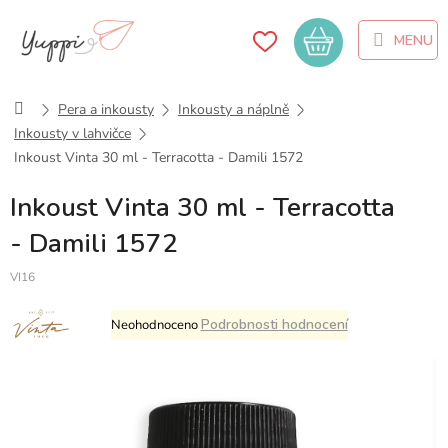
Přejít
na
Nákupní
obsah
košík
Domů
Pera a inkousty
Inkousty a náplně
Inkousty v lahvičce
Inkoust Vinta 30 ml - Terracotta - Damili 1572
Inkoust Vinta 30 ml - Terracotta
- Damili 1572
VI16
Průměrné
Podrobnosti hodnocení
Neohodnoceno
hodnocení
produktu
je
0,0
z
5