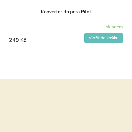
Konvertor do pera Pilot
skladem
249 Kč
Z
á
p
a
t