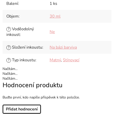
Balení
:
1 ks
Objem
:
30 ml
Voděodolný
?
Ne
inkoust
:
Složení inkoustu
:
Na bázi barviva
?
Typ inkoustu
:
Matný
,
Stínovací
?
Načítám...
Načítám...
Načítám...
Hodnocení produktu
Buďte první, kdo napíše příspěvek k této položce.
Přidat hodnocení