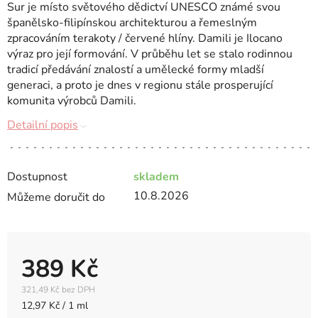
Sur je místo světového dědictví UNESCO známé svou
španělsko-filipínskou architekturou a řemeslným
zpracováním terakoty / červené hlíny.
Damili je Ilocano
výraz pro její formování.
V průběhu let se stalo rodinnou
tradicí předávání znalostí a umělecké formy mladší
generaci, a proto je dnes v regionu stále prosperující
komunita výrobců Damili.
Detailní popis
Dostupnost
skladem
10.8.2026
Můžeme doručit do
389 Kč
321,49 Kč bez DPH
Měrná
12,97 Kč / 1 ml