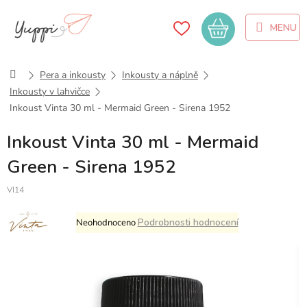
Přejít
na
Nákupní
obsah
košík
Domů
Pera a inkousty
Inkousty a náplně
Inkousty v lahvičce
Inkoust Vinta 30 ml - Mermaid Green - Sirena 1952
Inkoust Vinta 30 ml - Mermaid
Green - Sirena 1952
VI14
Průměrné
Podrobnosti hodnocení
Neohodnoceno
hodnocení
produktu
je
0,0
z
5