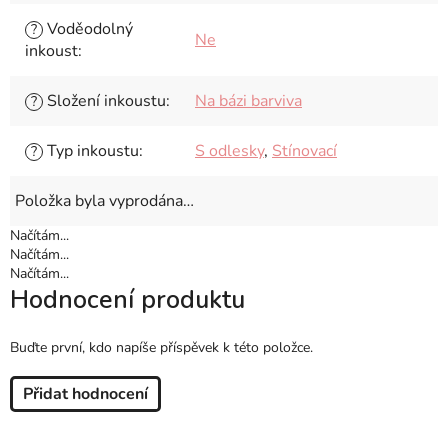
Voděodolný
?
Ne
inkoust
:
Složení inkoustu
:
Na bázi barviva
?
Typ inkoustu
:
S odlesky
,
Stínovací
?
Položka byla vyprodána…
Načítám...
Načítám...
Načítám...
Hodnocení produktu
Buďte první, kdo napíše příspěvek k této položce.
Přidat hodnocení