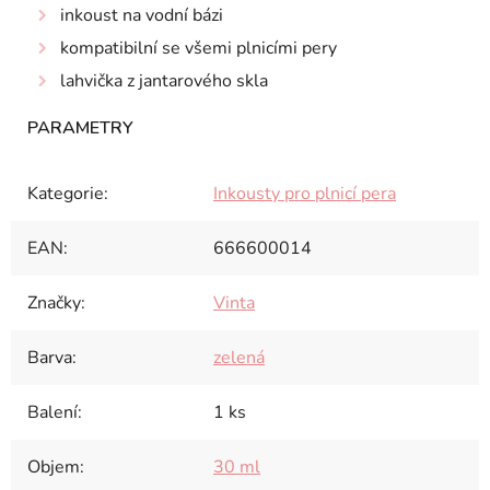
inkoust na vodní bázi
kompatibilní se všemi plnicími pery
lahvička z jantarového skla
Kategorie
:
Inkousty pro plnicí pera
EAN
:
666600014
Značky
:
Vinta
Barva
:
zelená
Balení
:
1 ks
Objem
:
30 ml