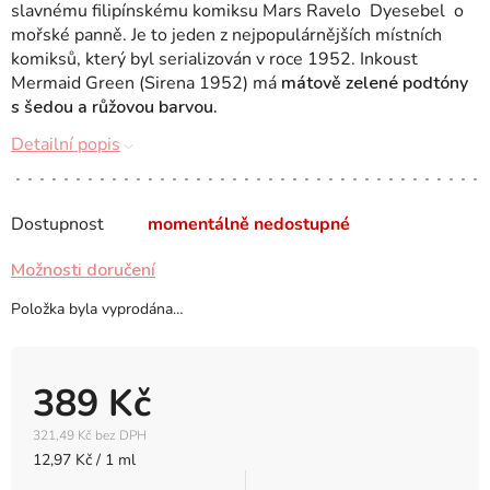
slavnému filipínskému komiksu Mars Ravelo
Dyesebel
o
mořské panně. Je to jeden z nejpopulárnějších místních
komiksů, který byl serializován v roce 1952. Inkoust
Mermaid Green (Sirena 1952) má
mátově zelené podtóny
s šedou a růžovou barvou.
Detailní popis
Dostupnost
momentálně nedostupné
Možnosti doručení
Položka byla vyprodána…
389 Kč
321,49 Kč bez DPH
Měrná
12,97 Kč / 1 ml
cena: