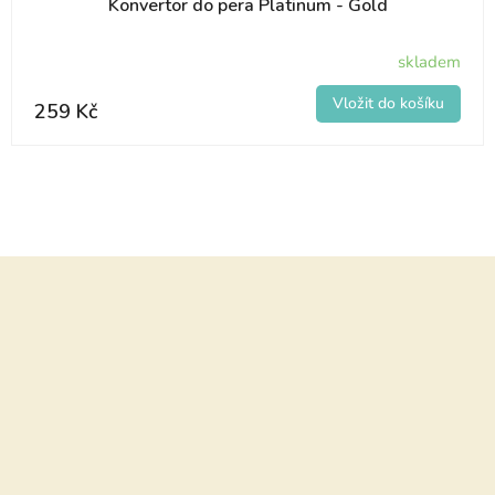
Konvertor do pera Platinum - Gold
skladem
259 Kč
Z
á
p
a
t
í