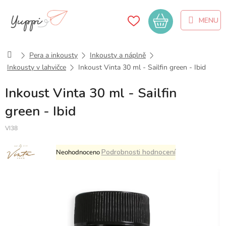
Přejít
na
Nákupní
obsah
košík
Domů
Pera a inkousty
Inkousty a náplně
Inkousty v lahvičce
Inkoust Vinta 30 ml - Sailfin green - Ibid
Inkoust Vinta 30 ml - Sailfin
green - Ibid
VI38
Průměrné
Podrobnosti hodnocení
Neohodnoceno
hodnocení
produktu
je
0,0
z
5
hvězdiček.