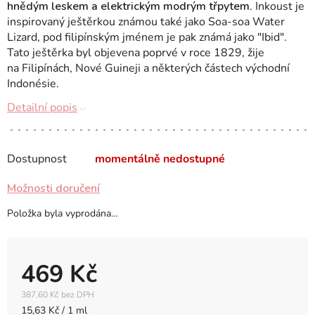
hnědým leskem a elektrickým modrým třpytem
. Inkoust je
inspirovaný ještěrkou známou také jako Soa-soa Water
Lizard, pod filipínským jménem je pak známá jako "Ibid".
Tato ještěrka byl objevena poprvé v roce 1829, žije
na Filipínách, Nové Guineji a některých částech východní
Indonésie.
Detailní popis
Dostupnost
momentálně nedostupné
Možnosti doručení
Položka byla vyprodána…
469 Kč
387,60 Kč bez DPH
Měrná
15,63 Kč / 1 ml