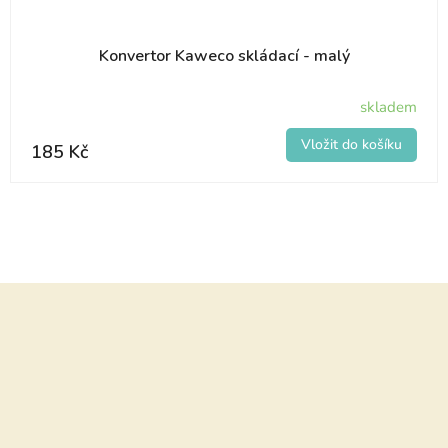
Konvertor Kaweco skládací - malý
skladem
185 Kč
Z
á
p
a
t