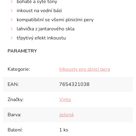
bohaté a syté tóny
inkoust na vodní bázi
kompatibilní se všemi plnicími pery
lahvička z jantarového skla
třpytivý efekt inkoustu
Kategorie
:
Inkousty pro plnicí pera
EAN
:
7654321038
Značky
:
Vinta
Barva
:
zelená
Balení
:
1 ks