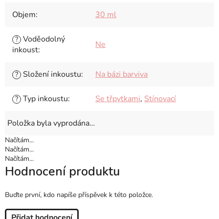
Objem
:
30 ml
Voděodolný
?
Ne
inkoust
:
Složení inkoustu
:
Na bázi barviva
?
Typ inkoustu
:
Se třpytkami
,
Stínovací
?
Položka byla vyprodána…
Načítám...
Načítám...
Načítám...
Hodnocení produktu
Buďte první, kdo napíše příspěvek k této položce.
Přidat hodnocení