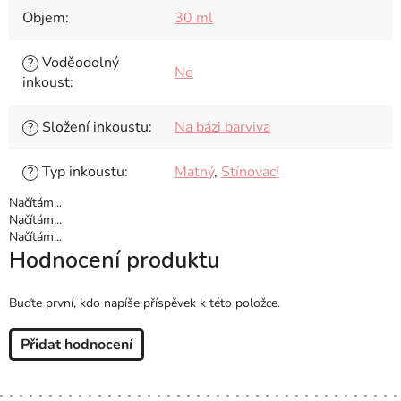
Objem
:
30 ml
Voděodolný
?
Ne
inkoust
:
Složení inkoustu
:
Na bázi barviva
?
Typ inkoustu
:
Matný
,
Stínovací
?
Načítám...
Načítám...
Načítám...
Hodnocení produktu
Buďte první, kdo napíše příspěvek k této položce.
Přidat hodnocení