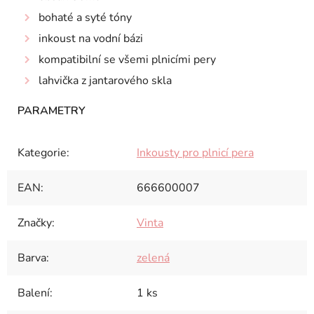
bohaté a syté tóny
inkoust na vodní bázi
kompatibilní se všemi plnicími pery
lahvička z jantarového skla
Kategorie
:
Inkousty pro plnicí pera
EAN
:
666600007
Značky
:
Vinta
Barva
:
zelená
Balení
:
1 ks