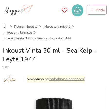
Přejít
na
Nákupní
obsah
košík
Domů
Pera a inkousty
Inkousty a náplně
Inkousty v lahvičce
Inkoust Vinta 30 ml - Sea Kelp - Leyte 1944
Inkoust Vinta 30 ml - Sea Kelp -
Leyte 1944
VI07
Průměrné
Podrobnosti hodnocení
Neohodnoceno
hodnocení
produktu
je
0,0
z
5