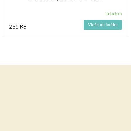
skladem
269 Kč
Z
á
p
a
t
í