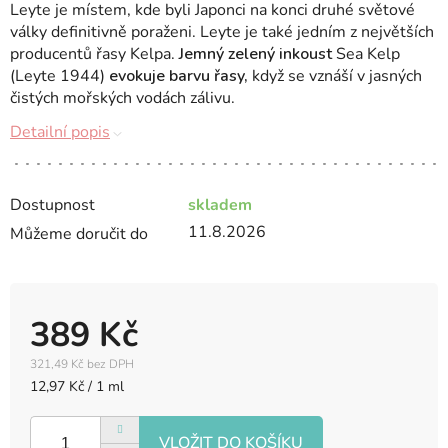
Leyte je místem, kde byli Japonci na konci druhé světové
války definitivně poraženi.
Leyte je také jedním z největších
producentů řasy Kelpa.
Jemný zelený inkoust
Sea Kelp
(Leyte 1944)
evokuje barvu řasy,
když se vznáší v jasných
čistých mořských vodách zálivu.
Detailní popis
Dostupnost
skladem
11.8.2026
Můžeme doručit do
389 Kč
321,49 Kč bez DPH
Měrná
12,97 Kč / 1 ml
cena: