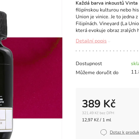
Každá barva inkoustů Vinta 
filipínskou kulturou nebo his
Union je vinice.
Je to jedna z
Filipínách.
Vineyard (La Unio
která evokuje obraz zralých 
Detailní popis
Dostupnost
sk
11.
Můžeme doručit do
389 Kč
321,49 Kč bez DPH
Měrná
12,97 Kč / 1 ml
cena:
Dotaz k produ