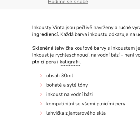
Hodíme se k sobě
Inkousty Vinta jsou pečlivě navrženy a
ručně vyr
ingrediencí.
Každá barva inkoustu odkazuje na udá
Skleněná lahvička kouřové barvy
s inkoustem je
Inkoust je rychleschnoucí, na vodní bází - není
plnicí pera i
kaligrafii
.
obsah 30ml
bohaté a syté tóny
inkoust na vodní bázi
kompatibilní se všemi plnicími pery
lahvička z jantarového skla