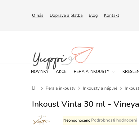
Přejít
na
obsah
O nás
Doprava a platba
Blog
Kontakt
NOVINKY
AKCE
PERA A INKOUSTY
KRESLEN
Domů
Pera a inkousty
Inkousty a náplně
Inkoust
Inkoust Vinta 30 ml - Viney
Průměrné
Podrobnosti hodnocení
Neohodnoceno
hodnocení
produktu
je