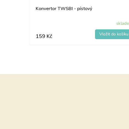
Konvertor TWSBI - pístový
sklad
159 Kč
Z
á
p
a
t
í