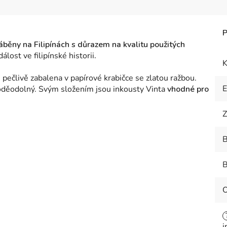
áběny na Filipínách s důrazem na kvalitu použitých
lost ve filipínské historii
.
K
 pečlivě zabalena v papírové krabičce se zlatou ražbou.
 voděodolný. Svým složením jsou inkousty Vinta
vhodné pro
Z
B
B
i