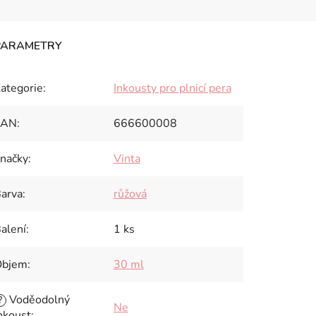
ategorie
:
Inkousty pro plnicí pera
EAN
:
666600008
načky
:
Vinta
arva
:
růžová
alení
:
1 ks
Objem
:
30 ml
Voděodolný
?
Ne
nkoust
: