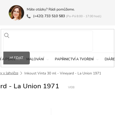
Máte otázky? Rádi pomůžeme.
(+420)
733 510 583
(Po-Pá 8:00 - 17:00 hod.)
HLEDAT
Í A PSANÍ
MALOVÁNÍ
PAPÍRNICTVÍ A TVOŘENÍ
DIÁŘE
y v lahvičce
Inkoust Vinta 30 ml - Vineyard - La Union 1971
ard - La Union 1971
VI08