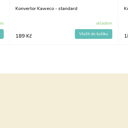
Konvertor Kaweco - standard
K
em
skladem
189 Kč
1