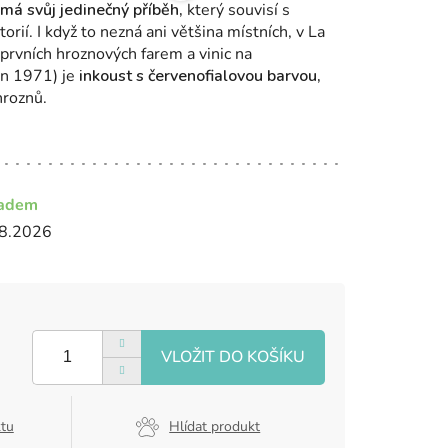
má svůj jedinečný příběh,
který souvisí s
torií.
I když to nezná ani většina místních, v La
 prvních hroznových farem a vinic na
n 1971) je
inkoust s červenofialovou barvou,
hroznů.
ladem
8.2026
ktu
Hlídat produkt