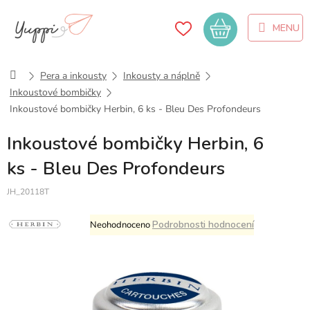
Přejít
na
Nákupní
obsah
košík
Domů
Pera a inkousty
Inkousty a náplně
Inkoustové bombičky
Inkoustové bombičky Herbin, 6 ks - Bleu Des Profondeurs
Inkoustové bombičky Herbin, 6
ks - Bleu Des Profondeurs
JH_20118T
Průměrné
Podrobnosti hodnocení
Neohodnoceno
hodnocení
produktu
je
0,0
z
5