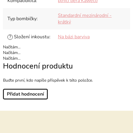
Kompatibilita
:
plnicí pera Kaweco
Standardní mezinárodní -
Typ bombičky
:
krátký
Složení inkoustu
:
Na bázi barviva
?
Načítám...
Načítám...
Načítám...
Hodnocení produktu
Buďte první, kdo napíše příspěvek k této položce.
Přidat hodnocení
Z
á