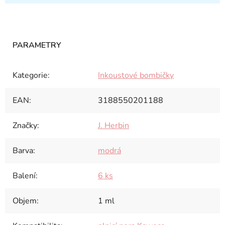
Kategorie
:
Inkoustové bombičky
EAN
:
3188550201188
Značky
:
J. Herbin
Barva
:
modrá
Balení
:
6 ks
Objem
:
1 ml