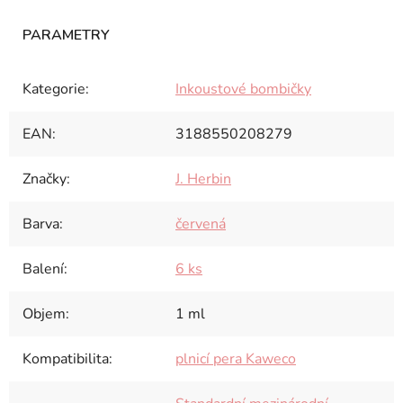
Kategorie
:
Inkoustové bombičky
EAN
:
3188550208279
Značky
:
J. Herbin
Barva
:
červená
Balení
:
6 ks
Objem
:
1 ml
Kompatibilita
:
plnicí pera Kaweco