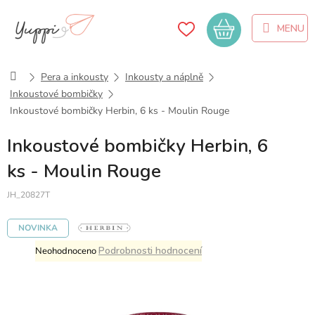
Přejít
na
Nákupní
obsah
košík
Domů
Pera a inkousty
Inkousty a náplně
Inkoustové bombičky
Inkoustové bombičky Herbin, 6 ks - Moulin Rouge
Inkoustové bombičky Herbin, 6
ks - Moulin Rouge
JH_20827T
NOVINKA
Průměrné
Podrobnosti hodnocení
Neohodnoceno
hodnocení
produktu
je
0,0
z