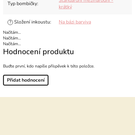
Standardní mezinárodní -
Typ bombičky
:
krátký
Složení inkoustu
:
Na bázi barviva
?
Načítám...
Načítám...
Načítám...
Hodnocení produktu
Buďte první, kdo napíše příspěvek k této položce.
Přidat hodnocení
Z
á
p
a