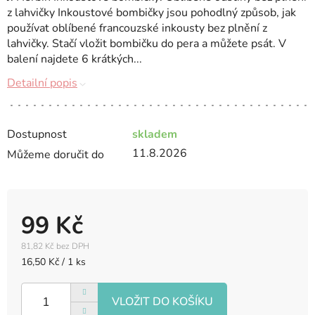
z lahvičky Inkoustové bombičky jsou pohodlný způsob, jak
používat oblíbené francouzské inkousty bez plnění z
lahvičky. Stačí vložit bombičku do pera a můžete psát. V
balení najdete 6 krátkých...
Detailní popis
Dostupnost
skladem
11.8.2026
Můžeme doručit do
99 Kč
81,82 Kč bez DPH
Měrná
16,50 Kč / 1 ks
cena: