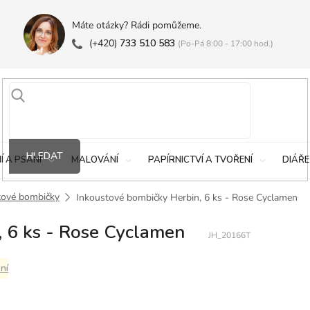
Máte otázky? Rádi pomůžeme.
(+420)
733 510 583
(Po-Pá 8:00 - 17:00 hod.)
HLEDAT
Í A PSANÍ
MALOVÁNÍ
PAPÍRNICTVÍ A TVOŘENÍ
DIÁŘE
tové bombičky
Inkoustové bombičky Herbin, 6 ks - Rose Cyclamen
 6 ks - Rose Cyclamen
JH_20166T
ní