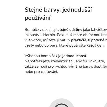
Stejné barvy, jednodušší
používání
Bombičky obsahují
stejné odstíny
jako lahvičko
inkousty J. Herbin. Pokud už máte oblíbenou ba
v lahvičce, můžete ji mít i
v praktičtější podobě 
cesty
nebo do pera, které používáte každý den.
Výhodou bombiček je
jednoduchost.
Nepotřebujete konvertor ani lahvičku inkoustu,
takže se hodí pro rychlou výměnu barvy, doplně
nebo pro cestování.