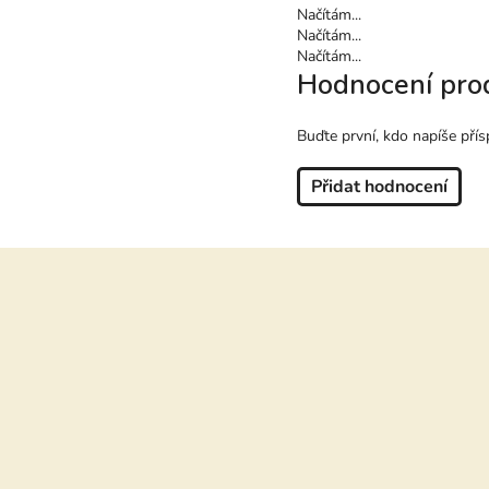
Načítám...
Načítám...
Načítám...
Hodnocení pro
Buďte první, kdo napíše přís
Přidat hodnocení
Z
á
p
a
t
í