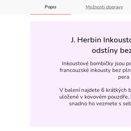
Popis
Možnosti dopravy
J. Herbin Inkous
odstíny bez
Inkoustové bombičky jsou p
francouzské inkousty bez plně
pera
V balení najdete 6 krátkých
uložené v kovovém pouzdře, 
snadno ho vezmete s sebo