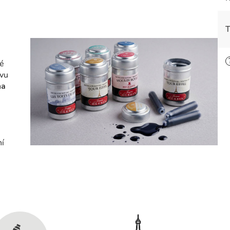
T
vé
rvu
na
ní