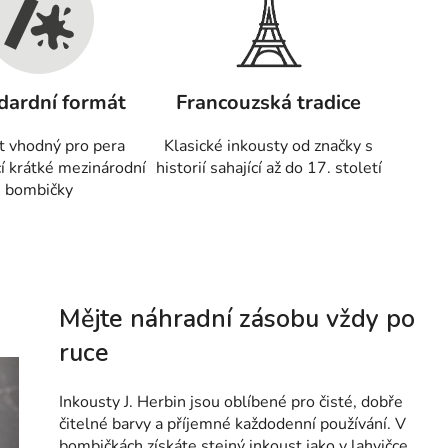
dardní formát
Francouzská tradice
t vhodný pro pera
Klasické inkousty od značky s
cí krátké mezinárodní
historií sahající až do 17. století
bombičky
Mějte náhradní zásobu vždy po
ruce
Inkousty J. Herbin jsou oblíbené pro čisté, dobře
čitelné barvy a příjemné každodenní používání. V
bombičkách získáte stejný inkoust jako v lahvičce,