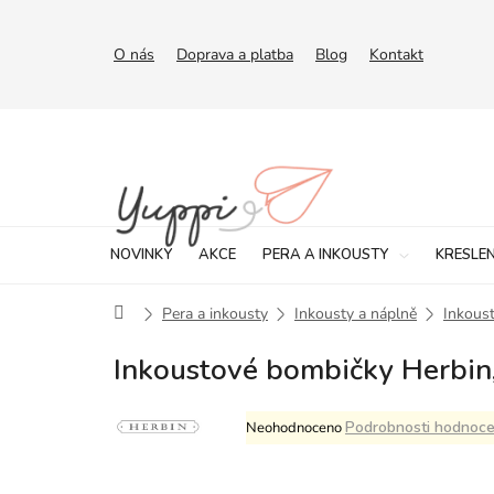
Přejít
na
obsah
O nás
Doprava a platba
Blog
Kontakt
NOVINKY
AKCE
PERA A INKOUSTY
KRESLEN
Domů
Pera a inkousty
Inkousty a náplně
Inkous
Inkoustové bombičky Herbin,
Průměrné
Podrobnosti hodnoce
Neohodnoceno
hodnocení
produktu
je