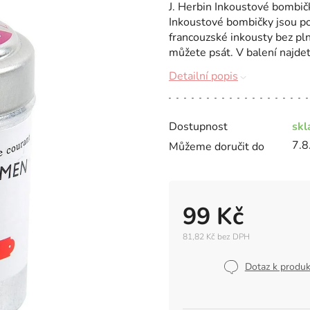
J. Herbin Inkoustové bombičk
Inkoustové bombičky jsou po
francouzské inkousty bez pln
můžete psát. V balení najdet
Detailní popis
Dostupnost
sk
7.8
Můžeme doručit do
99 Kč
81,82 Kč bez DPH
Měrná
cena:
Dotaz k produ