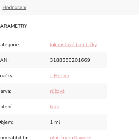
Hodnocení
ategorie
:
Inkoustové bombičky
EAN
:
3188550201669
načky
:
J. Herbin
arva
:
růžová
alení
:
6 ks
Objem
:
1 ml
ompatibilita
:
plnicí pera Kaweco