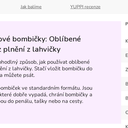
Jak balíme
YUPPI recenze
tové bombičky: Oblíbené
K
 plnění z lahvičky
ohodlný způsob, jak používat oblíbené
ní z lahvičky. Stačí vložit bombičku do
Z
 a můžete psát.
B
 bombiček ve standardním formátu. Jsou
které dobře vypadá, chrání bombičky a
B
u do penálu, tašky nebo na cesty.
K