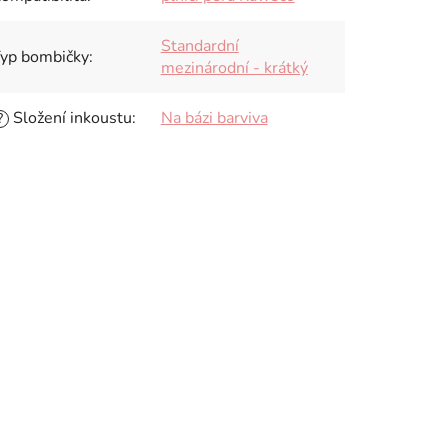
Standardní
yp bombičky
:
mezinárodní - krátký
Složení inkoustu
:
Na bázi barviva
?