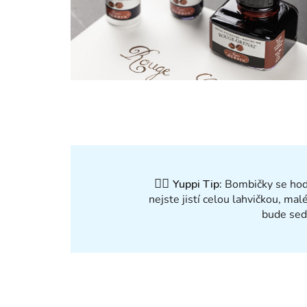
✍🏻
Yuppi Tip:
Bombičky se hodí
nejste jistí celou lahvičkou, mal
bude sed