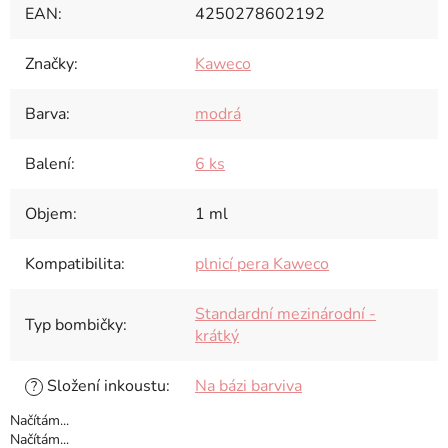
EAN
:
4250278602192
Značky
:
Kaweco
Barva
:
modrá
Balení
:
6 ks
Objem
:
1 ml
Kompatibilita
:
plnicí pera Kaweco
Standardní mezinárodní -
Typ bombičky
:
krátký
Složení inkoustu
:
Na bázi barviva
?
Načítám...
Načítám...