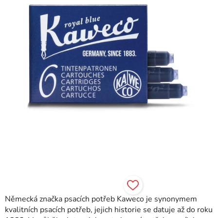
hvězdiček.
Německá značka psacích potřeb Kaweco je synonymem
kvalitních psacích potřeb, jejich historie se datuje až do roku