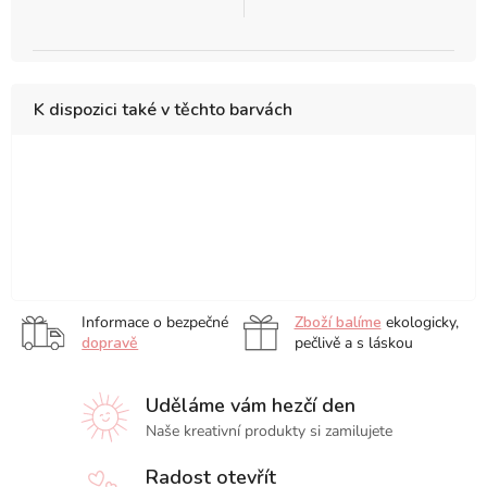
K dispozici také v těchto barvách
Pearl
Smokey
Midnight
Paradise
Summer
Ruby
Black
Grey
Blue
Blue
Purple
Red
Palm
Caramel
Sunrise
Glowing
Green
Brown
Orange
Yellow
Informace o bezpečné
Zboží balíme
ekologicky,
dopravě
pečlivě a s láskou
Uděláme vám hezčí den
Naše kreativní produkty si zamilujete
Radost otevřít