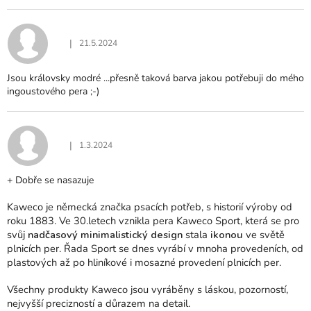
N
O
C
|
21.5.2024
Hodnocení produktu je 5 z 5 hvězdiček.
E
N
Jsou královsky modré ...přesně taková barva jakou potřebuji do mého
Í
ingoustového pera ;-)
|
1.3.2024
Hodnocení produktu je 5 z 5 hvězdiček.
+ Dobře se nasazuje
Kaweco je německá značka psacích potřeb, s historií výroby od
roku 1883. Ve 30.letech vznikla pera Kaweco Sport, která se pro
svůj
nadčasový minimalistický design
stala
ikonou
ve světě
plnicích per. Řada Sport se dnes vyrábí v mnoha provedeních, od
plastových až po hliníkové i mosazné provedení plnicích per.
Všechny produkty Kaweco jsou vyráběny s láskou, pozorností,
nejvyšší precizností a důrazem na detail.