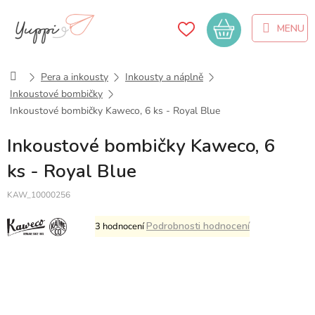
Přejít
na
Nákupní
obsah
košík
Domů
Pera a inkousty
Inkousty a náplně
Inkoustové bombičky
Inkoustové bombičky Kaweco, 6 ks - Royal Blue
Inkoustové bombičky Kaweco, 6
ks - Royal Blue
KAW_10000256
Průměrné
Podrobnosti hodnocení
3 hodnocení
hodnocení
produktu
je
5,0
z
5