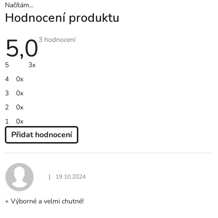
Načítám...
Hodnocení produktu
5,0
Průměrné
3 hodnocení
hodnocení
produktu
je
5
3x
5,0
z
4
0x
5
hvězdiček.
3
0x
2
0x
1
0x
Přidat hodnocení
V
Ý
P
I
|
19.10.2024
Hodnocení produktu je 5 z 5 hvězdiček.
S
H
+ Výborné a velmi chutné!
O
D