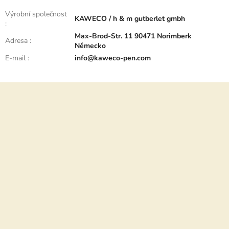
Výrobní společnost
KAWECO / h & m gutberlet gmbh
:
Max-Brod-Str. 11 90471 Norimberk
Adresa
:
Německo
E-mail
:
info@kaweco-pen.com
Z
á
p
a
t
í