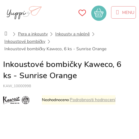
Přejít
na
Nákupní
obsah
košík
Domů
Pera a inkousty
Inkousty a náplně
Inkoustové bombičky
Inkoustové bombičky Kaweco, 6 ks - Sunrise Orange
Inkoustové bombičky Kaweco, 6
ks - Sunrise Orange
KAW_10000998
Průměrné
Podrobnosti hodnocení
Neohodnoceno
hodnocení
produktu
je
0,0
z
5