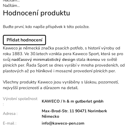
Načítám...
Načítám...
Hodnocení produktu
Buďte první, kdo napíše příspěvek k této položce.
Přidat hodnocení
Kaweco je německá značka psacích potřeb, s historií výroby od
roku 1883. Ve 30.letech vznikla pera Kaweco Sport, která se pro
svůj
nadčasový minimalistický design
stala
ikonou
ve světě
plnicích per. Řada Sport se dnes vyrábí v mnoha provedeních, od
plastových až po hliníkové i mosazné provedení plnicích per.
Všechny produkty Kaweco jsou vyráběny s láskou, pozorností,
nejvyšší precizností a důrazem na detail.
Výrobní společnost
KAWECO / h & m gutberlet gmbh
:
Max-Brod-Str. 11 90471 Norimberk
Adresa
:
Německo
E-mail
:
info@kaweco-pen.com