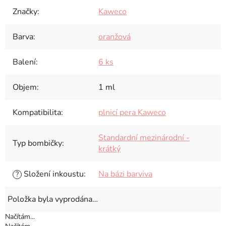
Značky
:
Kaweco
Barva
:
oranžová
Balení
:
6 ks
Objem
:
1 ml
Kompatibilita
:
plnicí pera Kaweco
Standardní mezinárodní -
Typ bombičky
:
krátký
Složení inkoustu
:
Na bázi barviva
?
Položka byla vyprodána…
Načítám...