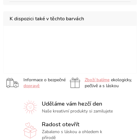
K dispozici také v těchto barvách
Pearl
Smokey
Royal
Midnight
Paradise
Summer
Black
Grey
Blue
Blue
Blue
Purple
Ruby
Palm
Caramel
Glowing
Red
Green
Brown
Yellow
Informace o bezpečné
Zboží balíme
ekologicky,
dopravě
pečlivě a s láskou
Uděláme vám hezčí den
Naše kreativní produkty si zamilujete
Radost otevřít
Zabaleno s láskou a ohledem k
přírodě