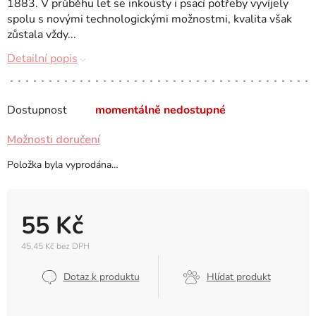
1883. V průběhu let se inkousty i psací potřeby vyvíjely
spolu s novými technologickými možnostmi, kvalita však
zůstala vždy...
Detailní popis
Dostupnost
momentálně nedostupné
Možnosti doručení
Položka byla vyprodána…
55 Kč
45,45 Kč bez DPH
Měrná
cena:
Dotaz k produktu
Hlídat produkt