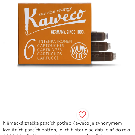
hvězdiček.
Německá značka psacích potřeb Kaweco je synonymem
kvalitních psacích potřeb, jejich historie se datuje až do roku