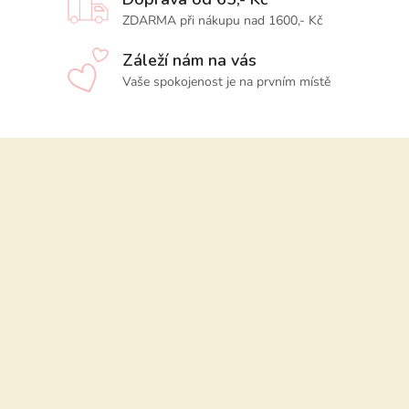
ZDARMA při nákupu nad 1600,- Kč
Záleží nám na vás
Vaše spokojenost je na prvním místě
Z
á
p
a
t
í