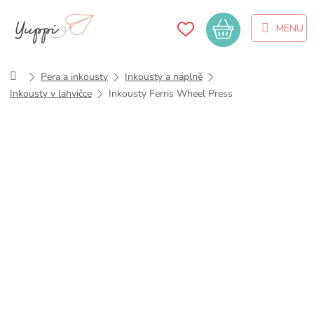
Přejít
na
Nákupní
obsah
košík
Domů
Pera a inkousty
Inkousty a náplně
Inkousty v lahvičce
Inkousty Ferris Wheel Press