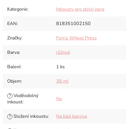
Kategorie
:
Inkousty pro plnicí pera
EAN
:
818351002150
Značky
:
Ferris Wheel Press
Barva
:
růžová
Balení
:
1 ks
Objem
:
38 ml
Voděodolný
?
Ne
inkoust
:
Složení inkoustu
:
Na bázi barviva
?