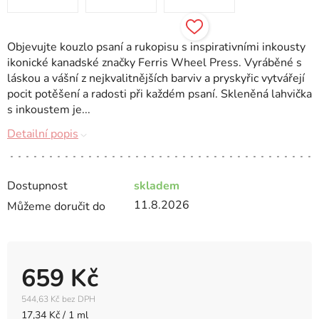
Objevujte kouzlo psaní a rukopisu s inspirativními inkousty
ikonické kanadské značky Ferris Wheel Press. Vyráběné s
láskou a vášní z nejkvalitnějších barviv a pryskyřic vytvářejí
pocit potěšení a radosti při každém psaní. Skleněná lahvička
s inkoustem je...
Detailní popis
Dostupnost
skladem
11.8.2026
Můžeme doručit do
659 Kč
544,63 Kč bez DPH
Měrná
17,34 Kč / 1 ml