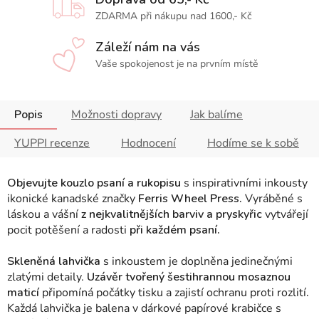
ZDARMA při nákupu nad 1600,- Kč
Záleží nám na vás
Vaše spokojenost je na prvním místě
Popis
Možnosti dopravy
Jak balíme
YUPPI recenze
Hodnocení
Hodíme se k sobě
Objevujte kouzlo psaní a rukopisu
s inspirativními inkousty
ikonické kanadské značky
Ferris Wheel Press.
Vyráběné s
láskou a vášní
z nejkvalitnějších barviv a pryskyřic
vytvářejí
pocit potěšení a radosti
při každém psaní.
Skleněná lahvička
s inkoustem je doplněna jedinečnými
zlatými detaily.
Uzávěr tvořený šestihrannou mosaznou
maticí
připomíná počátky tisku a zajistí ochranu proti rozlití
.
Každá lahvička je balena v dárkové papírové krabičce s