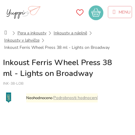
Přejít
na
Nákupní
obsah
košík
Domů
Pera a inkousty
Inkousty a náplně
Inkousty v lahvičce
Inkoust Ferris Wheel Press 38 ml - Lights on Broadway
Inkoust Ferris Wheel Press 38
ml - Lights on Broadway
INK-38-LOB
Průměrné
Podrobnosti hodnocení
Neohodnoceno
hodnocení
produktu
je
0,0
z
5