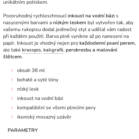
unikátním potiskem.
Pozoruhodný rychleschnoucí
inkoust na vodní bázi
s
nasycenými barvami a
nízkým leskem
byl vytvořen tak, aby
vašemu rukopisu dodal jedinečný styl a udělal vám radost
při každém použití. Barva plně vynikne až po nanesení na
papír. Inkoust je vhodný nejen pro
každodenní psaní perem,
ale také
krasopis
,
kaligrafii
, perokresbu a malování
štětcem.
obsah 38 ml
bohaté a syté tóny
nízký lesk
inkoust na vodní bázi
kompatibilní se všemi plnicími pery
ikonický mosazný uzávěr