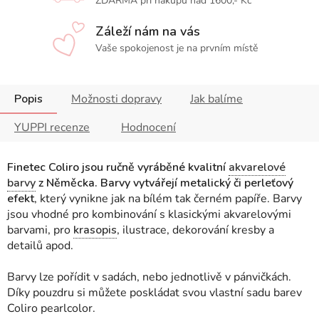
ZDARMA při nákupu nad 1600,- Kč
Záleží nám na vás
Vaše spokojenost je na prvním místě
Popis
Možnosti dopravy
Jak balíme
YUPPI recenze
Hodnocení
Finetec Coliro jsou ručně vyráběné kvalitní
akvarelové
barvy
z Něměcka. Barvy vytvářejí metalický či perleťový
efekt
, který vynikne jak na bílém tak černém papíře. Barvy
jsou vhodné pro kombinování s klasickými akvarelovými
barvami, pro
krasopis
, ilustrace, dekorování kresby a
detailů apod.
Barvy lze pořídit v sadách, nebo jednotlivě v pánvičkách.
Díky pouzdru si můžete poskládat svou vlastní sadu barev
Coliro pearlcolor.