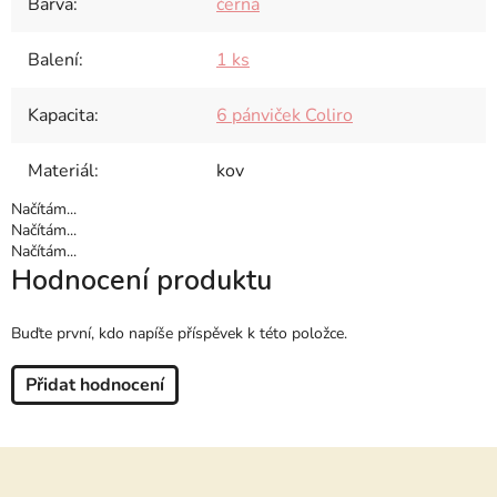
Barva
:
černá
Balení
:
1 ks
Kapacita
:
6 pánviček Coliro
Materiál
:
kov
Načítám...
Načítám...
Načítám...
Hodnocení produktu
Buďte první, kdo napíše příspěvek k této položce.
Přidat hodnocení
Z