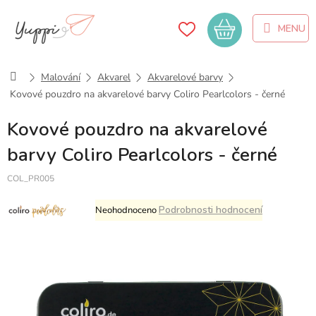
Přejít
na
Nákupní
obsah
košík
Domů
Malování
Akvarel
Akvarelové barvy
Kovové pouzdro na akvarelové barvy Coliro Pearlcolors - černé
Kovové pouzdro na akvarelové
barvy Coliro Pearlcolors - černé
COL_PR005
Průměrné
Podrobnosti hodnocení
Neohodnoceno
hodnocení
produktu
je
0,0
z
5
hvězdiček.