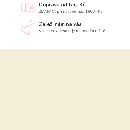
Doprava od 65,- Kč
ZDARMA při nákupu nad 1600,- Kč
Záleží nám na vás
Vaše spokojenost je na prvním místě
Z
á
p
a
t
í