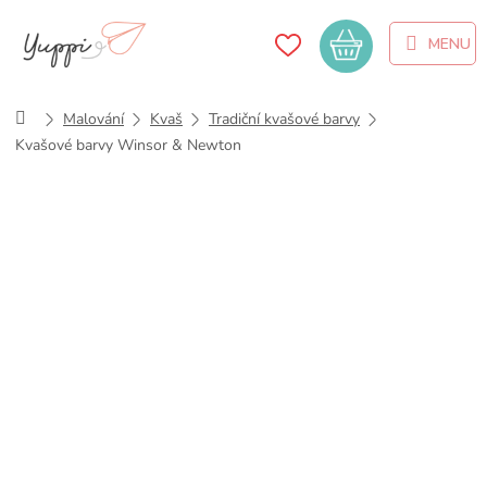
Přejít
na
Nákupní
obsah
košík
Domů
Malování
Kvaš
Tradiční kvašové barvy
Kvašové barvy Winsor & Newton