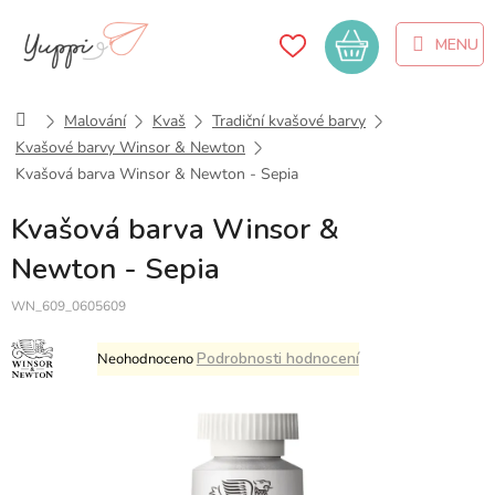
Přejít
na
Nákupní
obsah
košík
Domů
Malování
Kvaš
Tradiční kvašové barvy
Kvašové barvy Winsor & Newton
Kvašová barva Winsor & Newton - Sepia
Kvašová barva Winsor &
Newton - Sepia
WN_609_0605609
Průměrné
Podrobnosti hodnocení
Neohodnoceno
hodnocení
produktu
je
0,0
z
5