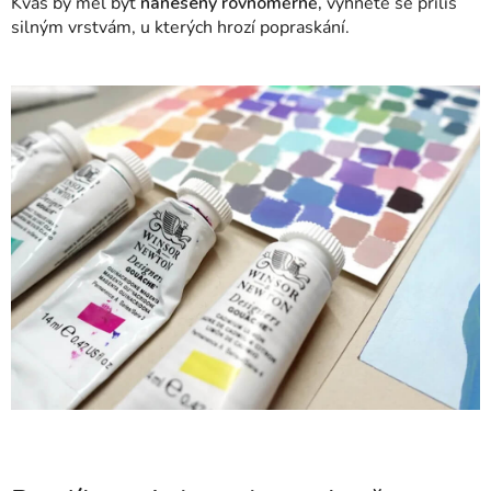
Kvaš by měl být
nanesený rovnoměrně,
vyhněte se příliš
silným vrstvám, u kterých hrozí popraskání.