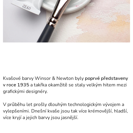
Kvašové barvy Winsor & Newton byly
poprvé představeny
v roce 1935
a takřka okamžitě se staly velkým hitem mezi
grafickými designéry.
V průběhu let prošly dlouhým technologickým vývojem a
vylepšeními. Dnešní kvaše jsou tak více krémovější, hladší,
více kryjí a jejich barvy jsou jasnější.