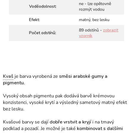
ne - lze opětovně
Voděodolnost:
rozmýt vodou
Efekt:
matný, bez lesku
89 odstínů -
zobrazit
Počet odstínů:
vzorník
Kvaš
je barva vyrobená ze
směsi arabské gumy a
pigmentu.
Vysoký obsah pigmentu pak dodává barvě krémovou
konzistenci, vysoké krytí a výsledný sametový matný efekt
bez lesku.
Kvašové barvy se dají
dobře vrstvit a kryjí
i na tmavý
podklad a pozadí. Je možné je také
kombinovat s dalšími