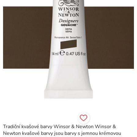
hvězdiček.
Tradiční kvašové barvy Winsor & Newton Winsor &
Newton kvašové barvy jsou barvy s jemnou krémovou