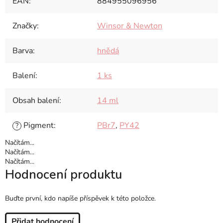
EAN
:
884955096956
Značky
:
Winsor & Newton
Barva
:
hnědá
Balení
:
1 ks
Obsah balení
:
14 ml
Pigment
:
PBr7
,
PY42
?
Načítám...
Načítám...
Načítám...
Hodnocení produktu
Buďte první, kdo napíše příspěvek k této položce.
Přidat hodnocení