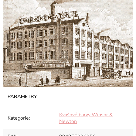
Kvašové barvy Winsor &
Kategorie
:
Newton