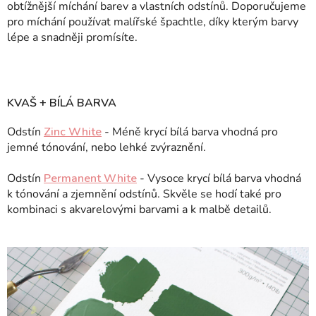
obtížnější míchání barev a vlastních odstínů. Doporučujeme
pro míchání používat malířské špachtle, díky kterým barvy
lépe a snadněji promísíte.
KVAŠ + BÍLÁ BARVA
Odstín
Zinc White
- Méně krycí bílá barva vhodná pro
jemné tónování, nebo lehké zvýraznění.
Odstín
Permanent White
- Vysoce krycí bílá barva vhodná
k tónování a zjemnění odstínů. Skvěle se hodí také pro
kombinaci s akvarelovými barvami a k malbě detailů.