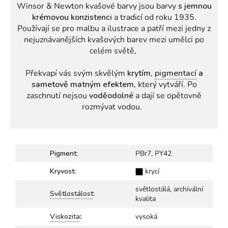
Winsor & Newton kvašové barvy jsou barvy
s jemnou
krémovou konzistenci
a tradicí od roku 1935.
Používají se pro malbu a ilustrace a patří mezi jedny z
nejuznávanějších kvašových barev mezi umělci po
celém světě,
Překvapí vás svým skvělým
krytím,
pigmentací
a
sametově matným efektem,
který vytváří. Po
zaschnutí nejsou
voděodolné
a dají se opětovně
rozmývat vodou.
Pigment:
PBr7, PY42
Kryvost:
krycí
světlostálá, archivální
Světlostálost
:
kvalita
Viskozita
:
vysoká