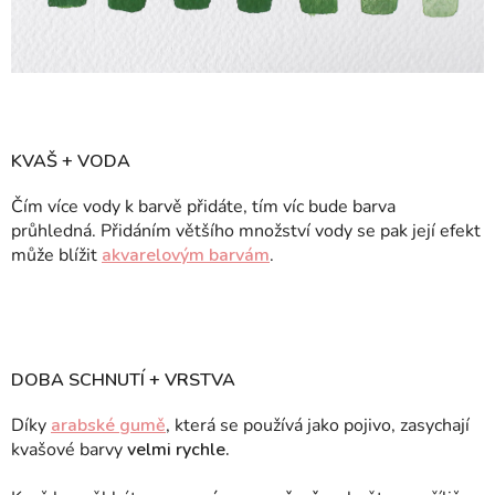
KVAŠ + VODA
Čím více vody k barvě přidáte, tím víc bude barva
průhledná. Přidáním většího množství vody se pak její efekt
může blížit
akvarelovým barvám
.
DOBA SCHNUTÍ + VRSTVA
Díky
arabské gumě
, která se používá jako pojivo, zasychají
kvašové barvy
velmi rychle.