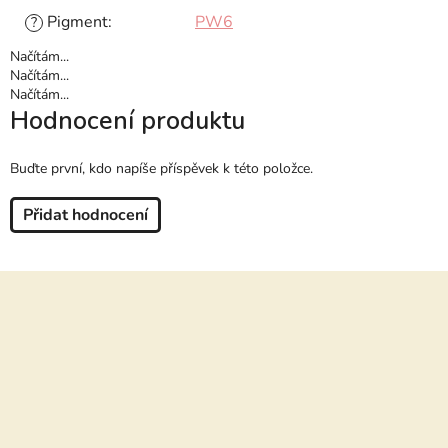
Pigment
:
PW6
?
Načítám...
Načítám...
Načítám...
Hodnocení produktu
Buďte první, kdo napíše příspěvek k této položce.
Přidat hodnocení
Z
á
p
a
t