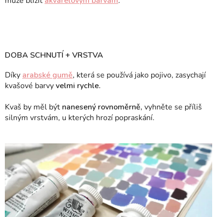
může blížit
akvarelovým barvám
.
DOBA SCHNUTÍ + VRSTVA
Díky
arabské gumě
, která se používá jako pojivo, zasychají
kvašové barvy
velmi rychle.
Kvaš by měl být
nanesený rovnoměrně,
vyhněte se příliš
silným vrstvám, u kterých hrozí popraskání.