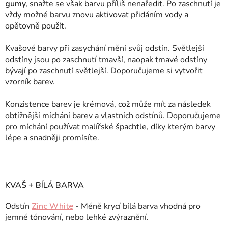
gumy,
snažte se však barvu příliš nenaředit. Po zaschnutí je
vždy možné barvu znovu aktivovat přidáním vody a
opětovně použít.
Kvašové barvy při zasychání mění svůj odstín. Světlejší
odstíny jsou po zaschnutí tmavší, naopak tmavé odstíny
bývají po zaschnutí světlejší. Doporučujeme si vytvořit
vzorník barev.
Konzistence barev je krémová, což může mít za následek
obtížnější míchání barev a vlastních odstínů. Doporučujeme
pro míchání používat malířské špachtle, díky kterým barvy
lépe a snadněji promísíte.
KVAŠ + BÍLÁ BARVA
Odstín
Zinc White
- Méně krycí bílá barva vhodná pro
jemné tónování, nebo lehké zvýraznění.