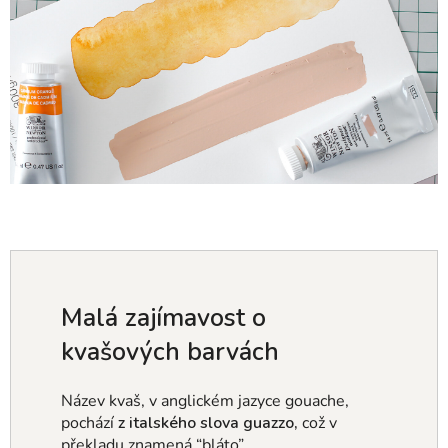
Malá zajímavost o
kvašových barvách
Název kvaš, v anglickém jazyce gouache,
pochází
z italského slova
guazzo,
což v
překladu znamená “bláto”.