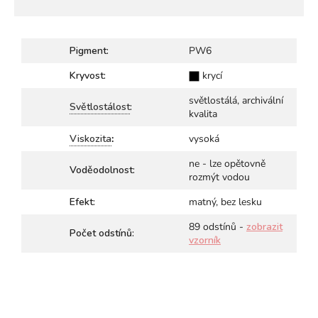
Pigment:
PW6
Kryvost:
krycí
světlostálá, archivální
Světlostálost
:
kvalita
Viskozita
:
vysoká
ne - lze opětovně
Voděodolnost:
rozmýt vodou
Efekt:
matný, bez lesku
89 odstínů -
zobrazit
Počet odstínů:
vzorník