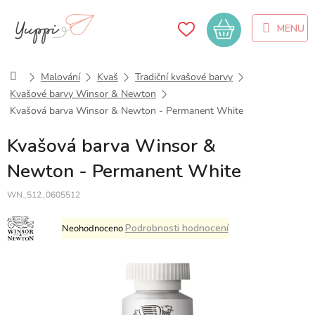
Přejít
na
Nákupní
obsah
košík
Domů
Malování
Kvaš
Tradiční kvašové barvy
Kvašové barvy Winsor & Newton
Kvašová barva Winsor & Newton - Permanent White
Kvašová barva Winsor &
Newton - Permanent White
WN_512_0605512
Průměrné
Podrobnosti hodnocení
Neohodnoceno
hodnocení
produktu
je
0,0
z
5