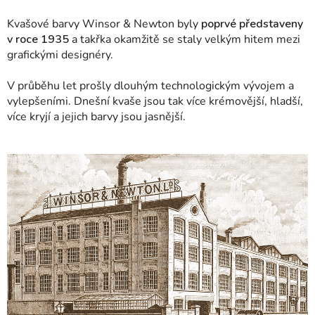
Kvašové barvy Winsor & Newton byly
poprvé představeny
v roce 1935
a takřka okamžitě se staly velkým hitem mezi
grafickými designéry.
V průběhu let prošly dlouhým technologickým vývojem a
vylepšeními. Dnešní kvaše jsou tak více krémovější, hladší,
více kryjí a jejich barvy jsou jasnější.