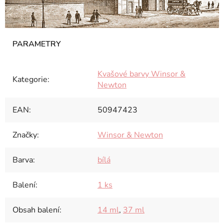
Kvašové barvy Winsor &
Kategorie
:
Newton
EAN
:
50947423
Značky
:
Winsor & Newton
Barva
:
bílá
Balení
:
1 ks
Obsah balení
:
14 ml
,
37 ml