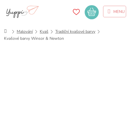
Přejít
na
Nákupní
obsah
košík
Domů
Malování
Kvaš
Tradiční kvašové barvy
Kvašové barvy Winsor & Newton