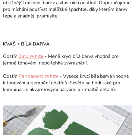
obtížnější míchání barev a vlastních odstínů. Doporučujeme
pro míchání používat malířské špachtle, díky kterým barvy
lépe a snadněji promísíte.
KVAŠ + BÍLÁ BARVA
Odstín
Zinc White
- Méně krycí bílá barva vhodná pro
jemné tónování, nebo lehké zvýraznění.
Odstín
Permanent White
- Vysoce krycí bílá barva vhodná
k tónování a zjemnění odstínů. Skvěle se hodí také pro
kombinaci s akvarelovými barvami a k malbě detailů.