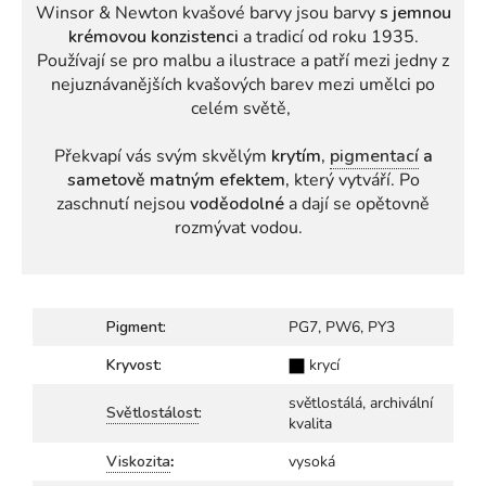
Winsor & Newton kvašové barvy jsou barvy
s jemnou
krémovou konzistenci
a tradicí od roku 1935.
Používají se pro malbu a ilustrace a patří mezi jedny z
nejuznávanějších kvašových barev mezi umělci po
celém světě,
Překvapí vás svým skvělým
krytím,
pigmentací
a
sametově matným efektem,
který vytváří. Po
zaschnutí nejsou
voděodolné
a dají se opětovně
rozmývat vodou.
Pigment:
PG7, PW6, PY3
Kryvost:
krycí
světlostálá, archivální
Světlostálost
:
kvalita
Viskozita
:
vysoká