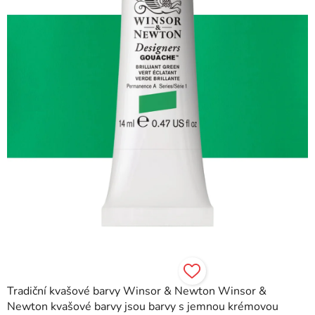
hvězdiček.
Tradiční kvašové barvy Winsor & Newton Winsor &
Newton kvašové barvy jsou barvy s jemnou krémovou