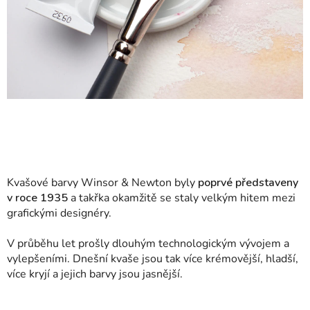
Kvašové barvy Winsor & Newton byly
poprvé představeny
v roce 1935
a takřka okamžitě se staly velkým hitem mezi
grafickými designéry.
V průběhu let prošly dlouhým technologickým vývojem a
vylepšeními. Dnešní kvaše jsou tak více krémovější, hladší,
více kryjí a jejich barvy jsou jasnější.