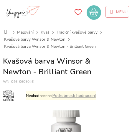
Přejít
na
Nákupní
obsah
košík
Domů
Malování
Kvaš
Tradiční kvašové barvy
Kvašové barvy Winsor & Newton
Kvašová barva Winsor & Newton - Brilliant Green
Kvašová barva Winsor &
Newton - Brilliant Green
WN_046_0605046
Průměrné
Podrobnosti hodnocení
Neohodnoceno
hodnocení
produktu
je
0,0
z
5