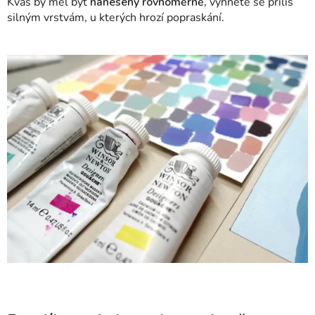
Kvaš by měl být
nanesený rovnoměrně,
vyhněte se příliš
silným vrstvám, u kterých hrozí popraskání.