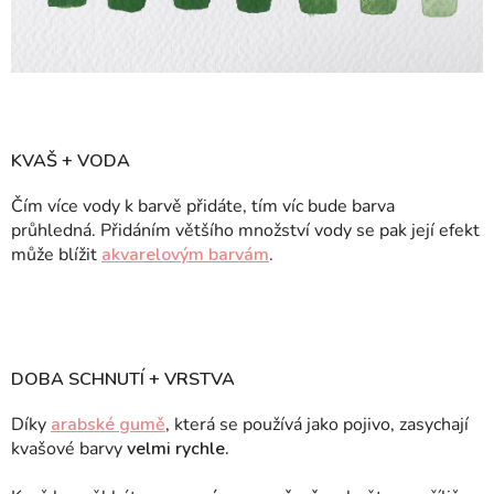
KVAŠ + VODA
Čím více vody k barvě přidáte, tím víc bude barva
průhledná. Přidáním většího množství vody se pak její efekt
může blížit
akvarelovým barvám
.
DOBA SCHNUTÍ + VRSTVA
Díky
arabské gumě
, která se používá jako pojivo, zasychají
kvašové barvy
velmi rychle.