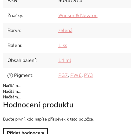
EAN
:
50947874
Značky
:
Winsor & Newton
Barva
:
zelená
Balení
:
1 ks
Obsah balení
:
14 ml
Pigment
:
PG7
,
PW6
,
PY3
?
Načítám...
Načítám...
Načítám...
Hodnocení produktu
Buďte první, kdo napíše příspěvek k této položce.
Přidat hodnocení