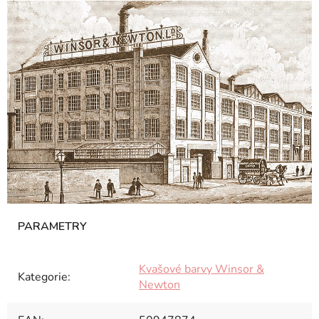
Kvašové barvy Winsor &
Kategorie
:
Newton