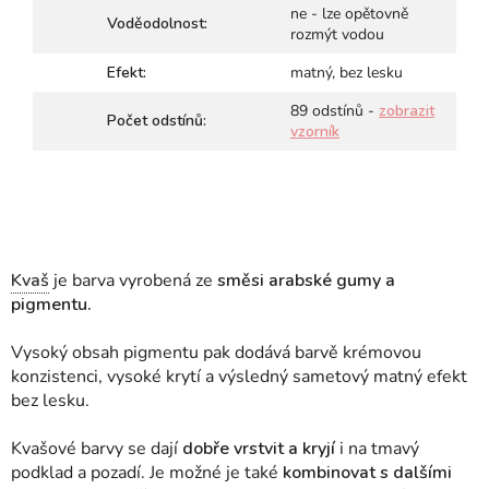
ne - lze opětovně
Voděodolnost:
rozmýt vodou
Efekt:
matný, bez lesku
89 odstínů -
zobrazit
Počet odstínů:
vzorník
Kvaš
je barva vyrobená ze
směsi arabské gumy a
pigmentu.
Vysoký obsah pigmentu pak dodává barvě krémovou
konzistenci, vysoké krytí a výsledný sametový matný efekt
bez lesku.
Kvašové barvy se dají
dobře vrstvit a kryjí
i na tmavý
podklad a pozadí. Je možné je také
kombinovat s dalšími