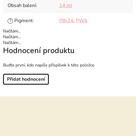
Obsah balení
:
14 ml
Pigment
:
PBr24
,
PW6
?
Načítám...
Načítám...
Načítám...
Hodnocení produktu
Buďte první, kdo napíše příspěvek k této položce.
Přidat hodnocení
Z
á
p
a