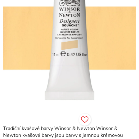
hvězdiček.
Tradiční kvašové barvy Winsor & Newton Winsor &
Newton kvašové barvy jsou barvy s jemnou krémovou