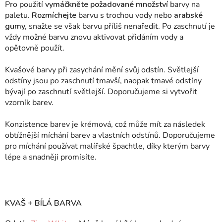
Pro použití
vymáčkněte požadované množství
barvy na
paletu.
Rozmíchejte
barvu s trochou vody nebo
arabské
gumy,
snažte se však barvu příliš nenaředit. Po zaschnutí je
vždy možné barvu znovu aktivovat přidáním vody a
opětovně použít.
Kvašové barvy při zasychání mění svůj odstín. Světlejší
odstíny jsou po zaschnutí tmavší, naopak tmavé odstíny
bývají po zaschnutí světlejší. Doporučujeme si vytvořit
vzorník barev.
Konzistence barev je krémová, což může mít za následek
obtížnější míchání barev a vlastních odstínů. Doporučujeme
pro míchání používat malířské špachtle, díky kterým barvy
lépe a snadněji promísíte.
KVAŠ + BÍLÁ BARVA