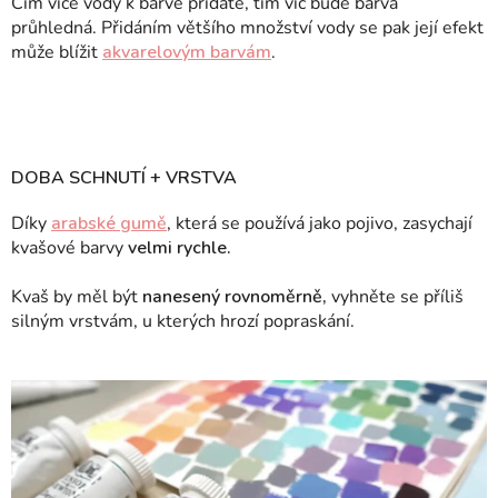
Čím více vody k barvě přidáte, tím víc bude barva
průhledná. Přidáním většího množství vody se pak její efekt
může blížit
akvarelovým barvám
.
DOBA SCHNUTÍ + VRSTVA
Díky
arabské gumě
, která se používá jako pojivo, zasychají
kvašové barvy
velmi rychle.
Kvaš by měl být
nanesený rovnoměrně,
vyhněte se příliš
silným vrstvám, u kterých hrozí popraskání.