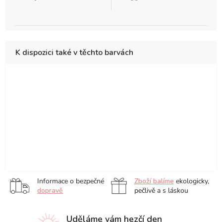
K dispozici také v těchto barvách
Brilliant
Cadmium
Cadmium
Cadmium
Cadmium
Cadmium
Yellow
Free
Lemon
Free
Yellow
Free
Yellow
Lemon
Pale
Yellow
Lemon
Permanent
Primary
Spectrum
Cadmium
Cadmium
Pale
Yellow
Yellow
Yellow
Yellow
Yellow
Free
Deep
Deep
Yellow
Naples
Yellow
Deep
Yellow
Ochre
Deep
Informace o bezpečné
Zboží balíme
ekologicky,
dopravě
pečlivě a s láskou
Uděláme vám hezčí den