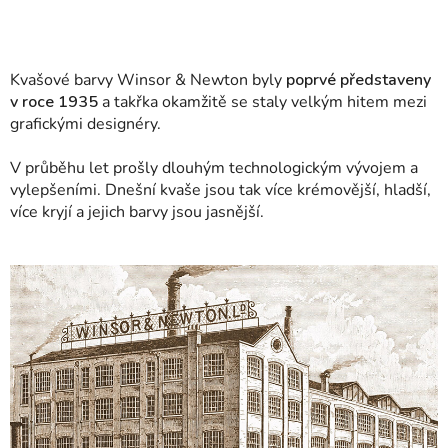
Kvašové barvy Winsor & Newton byly
poprvé představeny
v roce 1935
a takřka okamžitě se staly velkým hitem mezi
grafickými designéry.
V průběhu let prošly dlouhým technologickým vývojem a
vylepšeními. Dnešní kvaše jsou tak více krémovější, hladší,
více kryjí a jejich barvy jsou jasnější.