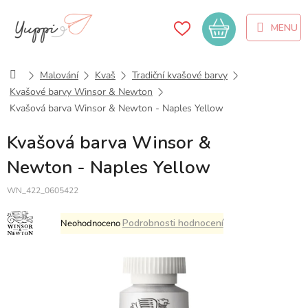
Přejít
na
Nákupní
obsah
košík
Domů
Malování
Kvaš
Tradiční kvašové barvy
Kvašové barvy Winsor & Newton
Kvašová barva Winsor & Newton - Naples Yellow
Kvašová barva Winsor &
Newton - Naples Yellow
WN_422_0605422
Průměrné
Podrobnosti hodnocení
Neohodnoceno
hodnocení
produktu
je
0,0
z
5