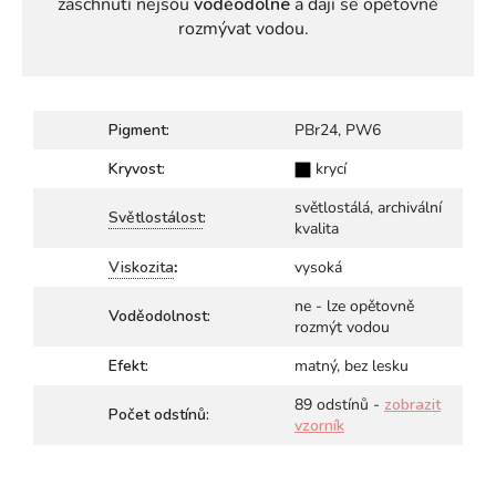
zaschnutí nejsou
voděodolné
a dají se opětovně
rozmývat vodou.
Pigment:
PBr24, PW6
Kryvost:
krycí
světlostálá, archivální
Světlostálost
:
kvalita
Viskozita
:
vysoká
ne - lze opětovně
Voděodolnost:
rozmýt vodou
Efekt:
matný, bez lesku
89 odstínů -
zobrazit
Počet odstínů:
vzorník