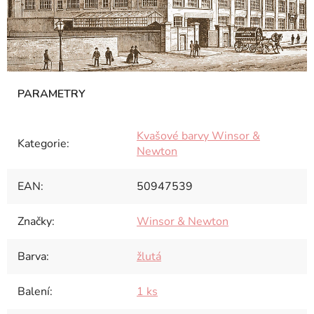
Kvašové barvy Winsor &
Kategorie
:
Newton
EAN
:
50947539
Značky
:
Winsor & Newton
Barva
:
žlutá
Balení
:
1 ks