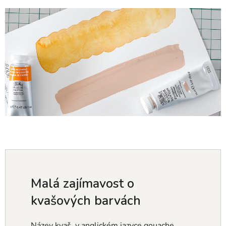
Malá zajímavost o
kvašových barvách
Název kvaš, v anglickém jazyce gouache,