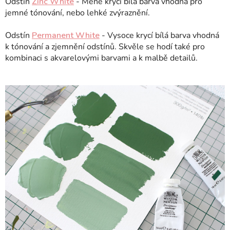
Odstín
Zinc White
- Méně krycí bílá barva vhodná pro
jemné tónování, nebo lehké zvýraznění.
Odstín
Permanent White
- Vysoce krycí bílá barva vhodná
k tónování a zjemnění odstínů. Skvěle se hodí také pro
kombinaci s akvarelovými barvami a k malbě detailů.