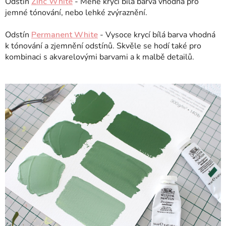
Odstín
Zinc White
- Méně krycí bílá barva vhodná pro
jemné tónování, nebo lehké zvýraznění.
Odstín
Permanent White
- Vysoce krycí bílá barva vhodná
k tónování a zjemnění odstínů. Skvěle se hodí také pro
kombinaci s akvarelovými barvami a k malbě detailů.