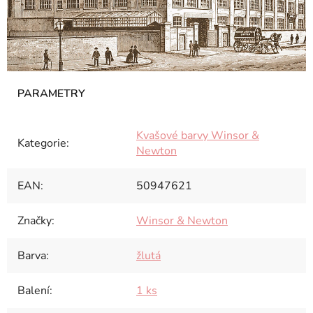
Kvašové barvy Winsor &
Kategorie
:
Newton
EAN
:
50947621
Značky
:
Winsor & Newton
Barva
:
žlutá
Balení
:
1 ks