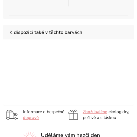
K dispozici také v těchto barvách
Brilliant
Cadmium
Cadmium
Cadmium
Cadmium
Cadmium
Yellow
Yellow
Free
Lemon
Free
Yellow
Yellow
Lemon
Pale
Cadmium
Permanent
Primary
Spectrum
Cadmium
Cadmium
Free
Yellow
Yellow
Yellow
Yellow
Free
Yellow
Deep
Deep
Yellow
Naples
Naples
Yellow
Pale
Deep
Yellow
Yellow
Ochre
Deep
Informace o bezpečné
Zboží balíme
ekologicky,
dopravě
pečlivě a s láskou
Uděláme vám hezčí den