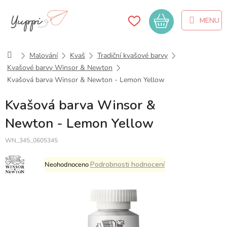
Přejít
na
Nákupní
obsah
košík
Domů
Malování
Kvaš
Tradiční kvašové barvy
Kvašové barvy Winsor & Newton
Kvašová barva Winsor & Newton - Lemon Yellow
Kvašová barva Winsor &
Newton - Lemon Yellow
WN_345_0605345
Průměrné
Podrobnosti hodnocení
Neohodnoceno
hodnocení
produktu
je
0,0
z
5