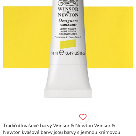
hvězdiček.
Tradiční kvašové barvy Winsor & Newton Winsor &
Newton kvašové barvy jsou barvy s jemnou krémovou