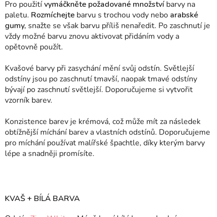
Pro použití
vymáčkněte požadované množství
barvy na
paletu.
Rozmíchejte
barvu s trochou vody nebo
arabské
gumy,
snažte se však barvu příliš nenaředit. Po zaschnutí je
vždy možné barvu znovu aktivovat přidáním vody a
opětovně použít.
Kvašové barvy při zasychání mění svůj odstín. Světlejší
odstíny jsou po zaschnutí tmavší, naopak tmavé odstíny
bývají po zaschnutí světlejší. Doporučujeme si vytvořit
vzorník barev.
Konzistence barev je krémová, což může mít za následek
obtížnější míchání barev a vlastních odstínů. Doporučujeme
pro míchání používat malířské špachtle, díky kterým barvy
lépe a snadněji promísíte.
KVAŠ + BÍLÁ BARVA