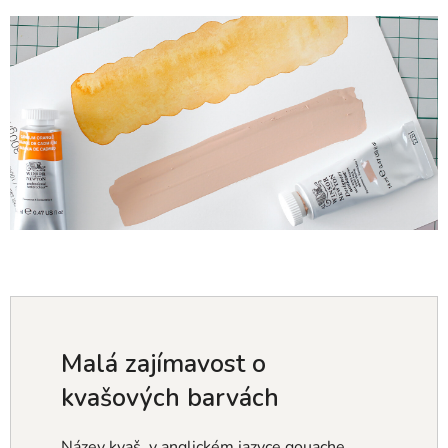
Malá zajímavost o
kvašových barvách
Název kvaš, v anglickém jazyce gouache,