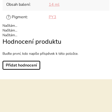
Obsah balení
:
14 ml
Pigment
:
PY3
?
Načítám...
Načítám...
Načítám...
Hodnocení produktu
Buďte první, kdo napíše příspěvek k této položce.
Přidat hodnocení
Z
á
p
a