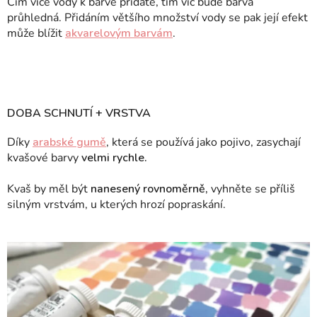
Čím více vody k barvě přidáte, tím víc bude barva
průhledná. Přidáním většího množství vody se pak její efekt
může blížit
akvarelovým barvám
.
DOBA SCHNUTÍ + VRSTVA
Díky
arabské gumě
, která se používá jako pojivo, zasychají
kvašové barvy
velmi rychle.
Kvaš by měl být
nanesený rovnoměrně,
vyhněte se příliš
silným vrstvám, u kterých hrozí popraskání.