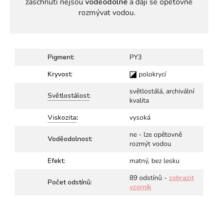
zaschnutí nejsou
voděodolné
a dají se opětovně
rozmývat vodou.
Pigment:
PY3
Kryvost:
polokrycí
světlostálá, archivální
Světlostálost
:
kvalita
Viskozita
:
vysoká
ne - lze opětovně
Voděodolnost:
rozmýt vodou
Efekt:
matný, bez lesku
89 odstínů -
zobrazit
Počet odstínů:
vzorník