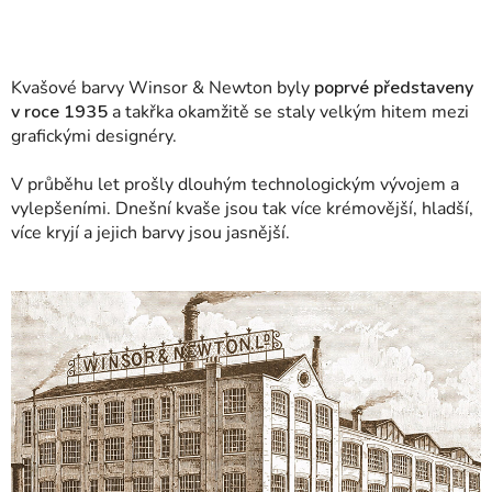
Kvašové barvy Winsor & Newton byly
poprvé představeny
v roce 1935
a takřka okamžitě se staly velkým hitem mezi
grafickými designéry.
V průběhu let prošly dlouhým technologickým vývojem a
vylepšeními. Dnešní kvaše jsou tak více krémovější, hladší,
více kryjí a jejich barvy jsou jasnější.