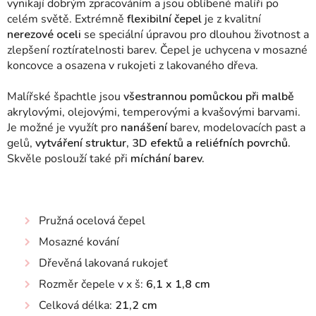
vynikají dobrým zpracováním a jsou oblíbené malíři po
celém světě. Extrémně
flexibilní čepel
je z kvalitní
nerezové oceli
se speciální úpravou pro dlouhou životnost a
zlepšení roztíratelnosti barev. Čepel je uchycena v mosazné
koncovce a osazena v rukojeti z lakovaného dřeva.
Malířské špachtle jsou
všestrannou pomůckou při malbě
akrylovými, olejovými, temperovými a kvašovými barvami.
Je možné je využít pro
nanášení
barev, modelovacích past a
gelů,
vytváření struktur, 3D efektů a reliéfních povrchů.
Skvěle poslouží také při
míchání barev.
Pružná ocelová čepel
Mosazné kování
Dřevěná lakovaná rukojeť
Rozměr čepele v x š:
6,1 x 1,8 cm
Celková délka:
21,2 cm