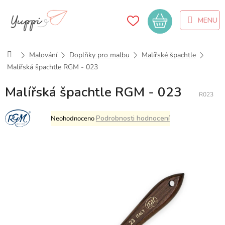
Přejít
na
Nákupní
obsah
košík
Domů
Malování
Doplňky pro malbu
Malířské špachtle
Malířská špachtle RGM - 023
Malířská špachtle RGM - 023
R023
Průměrné
Podrobnosti hodnocení
Neohodnoceno
hodnocení
produktu
je
0,0
z
5
hvězdiček.