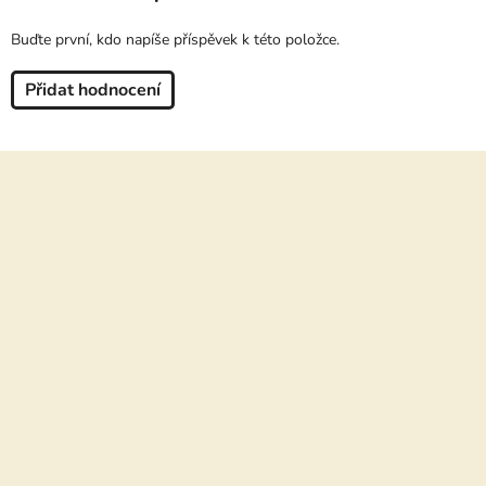
Buďte první, kdo napíše příspěvek k této položce.
Přidat hodnocení
Z
á
p
a
t
í