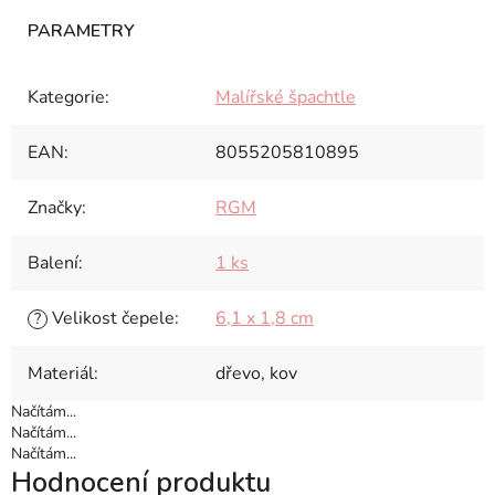
Kategorie
:
Malířské špachtle
EAN
:
8055205810895
Značky
:
RGM
Balení
:
1 ks
Velikost čepele
:
6,1 x 1,8 cm
?
Materiál
:
dřevo, kov
Načítám...
Načítám...
Načítám...
Hodnocení produktu