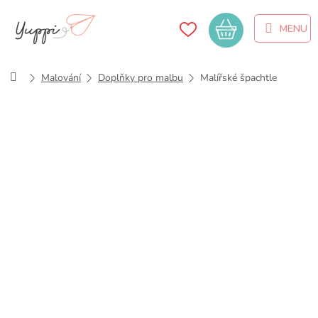
Přejít
na
Nákupní
obsah
košík
Domů
Malování
Doplňky pro malbu
Malířské špachtle