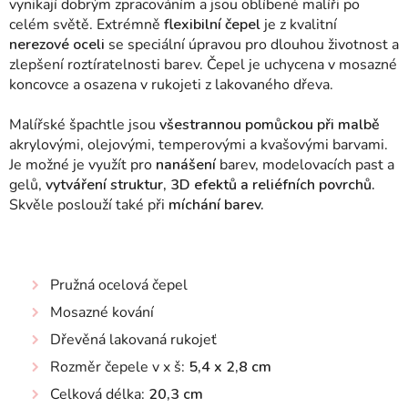
vynikají dobrým zpracováním a jsou oblíbené malíři po
celém světě. Extrémně
flexibilní čepel
je z kvalitní
nerezové oceli
se speciální úpravou pro dlouhou životnost a
zlepšení roztíratelnosti barev. Čepel je uchycena v mosazné
koncovce a osazena v rukojeti z lakovaného dřeva.
Malířské špachtle jsou
všestrannou pomůckou při malbě
akrylovými, olejovými, temperovými a kvašovými barvami.
Je možné je využít pro
nanášení
barev, modelovacích past a
gelů,
vytváření struktur, 3D efektů a reliéfních povrchů.
Skvěle poslouží také při
míchání barev.
Pružná ocelová čepel
Mosazné kování
Dřevěná lakovaná rukojeť
Rozměr čepele v x š:
5,4 x 2,8 cm
Celková délka:
20,3 cm