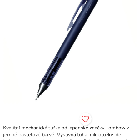
hvězdiček.
Kvalitní mechanická tužka od japonské značky Tombow v
jemné pastelové barvě. Výsuvná tuha mikrotužky jde