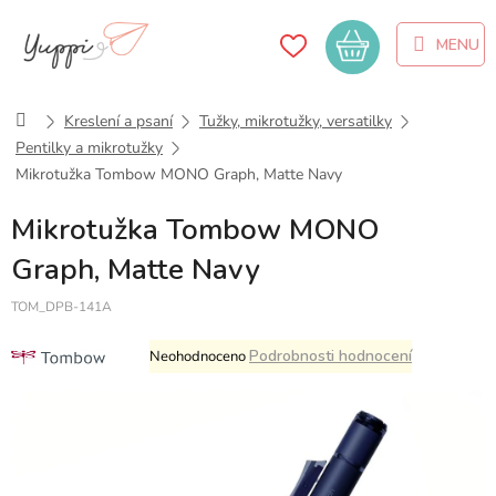
Přejít
na
Nákupní
obsah
košík
Domů
Kreslení a psaní
Tužky, mikrotužky, versatilky
Pentilky a mikrotužky
Mikrotužka Tombow MONO Graph, Matte Navy
Mikrotužka Tombow MONO
Graph, Matte Navy
TOM_DPB-141A
Průměrné
Podrobnosti hodnocení
Neohodnoceno
hodnocení
produktu
je
0,0
z
5