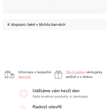
K dispozici také v těchto barvách
Mikrotužka
Mikrotužka
Mikrotužka
Mikrotužka
Mikrotužka
Mikrotužk
Tombow
Tombow
Tombow
Tombow
Tombow
Tombow
MONO
MONO
MONO
MONO
MONO
MONO
Mikrotužka
Mikrotužka
Graph,
Graph,
Graph,
Graph,
Graph,
Graph,
Tombow
Tombow
Black
Standard
Blue
Ice
Mint
Pink
MONO
MONO
Blue
Green
Marshmal
Informace o bezpečné
Zboží balíme
ekologicky,
Graph,
Graph,
dopravě
pečlivě a s láskou
Coral
Cream
Pink
Yellow
Uděláme vám hezčí den
Naše kreativní produkty si zamilujete
Radost otevřít