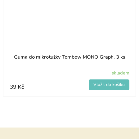
Guma do mikrotužky Tombow MONO Graph, 3 ks
skladem
39 Kč
Z