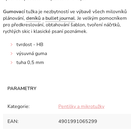
Gumovací
tužka je nezbytností ve výbavě všech milovníků
plánování,
deníků
a
bullet journal
. Je velkým pomocníkem
pro předkreslování, obtahování šablon, tvoření náčrtků,
rychlých skic i klasické psaní poznámek.
tvrdost - HB
výsuvná guma
tuha 0,5 mm
Kategorie
:
Pentilky a mikrotužky
EAN
:
4901991065299