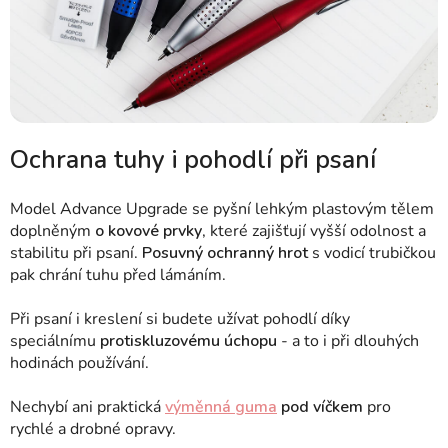
Ochrana tuhy i pohodlí při psaní
Model Advance Upgrade se pyšní lehkým plastovým tělem
doplněným
o kovové prvky
, které zajišťují vyšší odolnost a
stabilitu při psaní.
Posuvný ochranný hrot
s vodicí trubičkou
pak chrání tuhu před lámáním.
Při psaní i kreslení si budete užívat pohodlí díky
speciálnímu
protiskluzovému úchopu
- a to i při dlouhých
hodinách používání.
Nechybí ani praktická
výměnná guma
pod víčkem
pro
rychlé a drobné opravy.