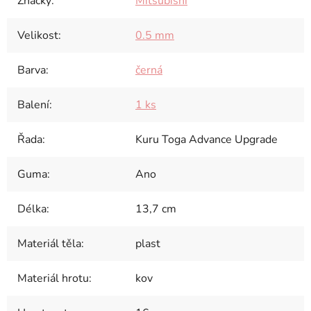
Značky
:
Mitsubishi
Velikost
:
0.5 mm
Barva
:
černá
Balení
:
1 ks
Řada
:
Kuru Toga Advance Upgrade
Guma
:
Ano
Délka
:
13,7 cm
Materiál těla
:
plast
Materiál hrotu
:
kov