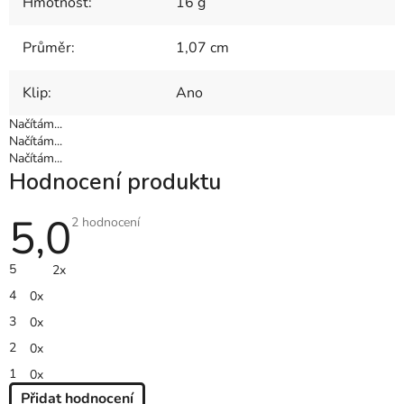
Hmotnost
:
16 g
Průměr
:
1,07 cm
Klip
:
Ano
Načítám...
Načítám...
Načítám...
Hodnocení produktu
5,0
Průměrné
2 hodnocení
hodnocení
produktu
je
5
2x
5,0
z
4
0x
5
hvězdiček.
3
0x
2
0x
1
0x
Přidat hodnocení