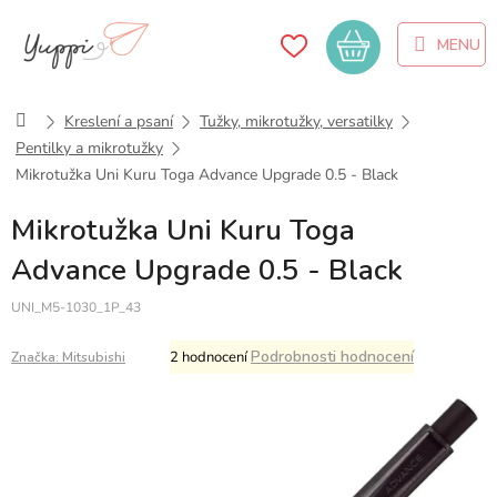
Přejít
na
Nákupní
obsah
košík
Domů
Kreslení a psaní
Tužky, mikrotužky, versatilky
Pentilky a mikrotužky
Mikrotužka Uni Kuru Toga Advance Upgrade 0.5 - Black
Mikrotužka Uni Kuru Toga
Advance Upgrade 0.5 - Black
UNI_M5-1030_1P_43
Průměrné
Podrobnosti hodnocení
2 hodnocení
Značka:
Mitsubishi
hodnocení
produktu
je
5,0
z
5