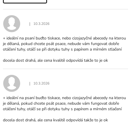
V
Ý
P
I
|
10.3.2026
Hodnocení produktu je 5 z 5 hvězdiček.
S
H
+ ideální na psaní buďto tiskace, nebo cizojazyčné abecedy na kterou
O
je dělaná, pokud chcete psát psace, nebude vám fungovat dobře
D
otáčení tuhy, otáčí se při dotyku tuhy s papírem a mírném stlačení
N
O
docela dost drahá, ale cena kvalitě odpovídá takže to je ok
C
E
N
Í
|
10.3.2026
Hodnocení produktu je 5 z 5 hvězdiček.
+ ideální na psaní buďto tiskace, nebo cizojazyčné abecedy na kterou
je dělaná, pokud chcete psát psace, nebude vám fungovat dobře
otáčení tuhy, otáčí se při dotyku tuhy s papírem a mírném stlačení
docela dost drahá, ale cena kvalitě odpovídá takže to je ok